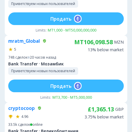
Приветствуем новых пользователей
Продать
Limits:
MT1,000 - MT50,000,000,000
mratm_Global
MT106,098.58
MZN
5
13% below market
748
сделок
20 часов назад
·
Bank Transfer
Мозамбик
Приветствуем новых пользователей
Продать
Limits:
MT3,700 - MT5,000,000
cryptocoop
£1,365.13
GBP
4.96
3.75% below market
33.5k
сделок
online
·
Bank Transfer
Великобритания