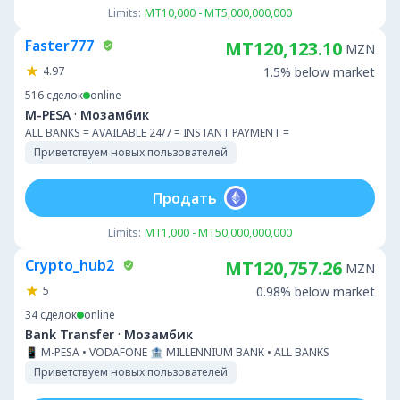
Limits:
MT10,000 - MT5,000,000,000
Faster777
MT120,123.10
MZN
4.97
1.5% below market
516
сделок
online
·
M-PESA
Мозамбик
ALL BANKS = AVAILABLE 24/7 = INSTANT PAYMENT =
Приветствуем новых пользователей
Продать
Limits:
MT1,000 - MT50,000,000,000
Crypto_hub2
MT120,757.26
MZN
5
0.98% below market
34
сделок
online
·
Bank Transfer
Мозамбик
📱 M-PESA • VODAFONE 🏦 MILLENNIUM BANK • ALL BANKS
Приветствуем новых пользователей