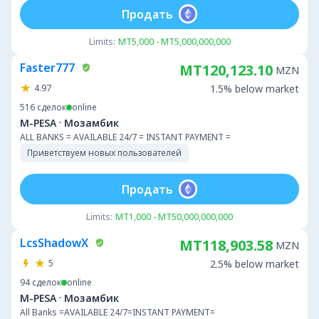
Продать
Limits:
MT5,000 - MT5,000,000,000
Faster777
MT120,123.10
MZN
4.97
1.5% below market
516
сделок
online
·
M-PESA
Мозамбик
ALL BANKS = AVAILABLE 24/7 = INSTANT PAYMENT =
Приветствуем новых пользователей
Продать
Limits:
MT1,000 - MT50,000,000,000
LcsShadowX
MT118,903.58
MZN
5
2.5% below market
94
сделок
online
·
M-PESA
Мозамбик
All Banks =AVAILABLE 24/7=INSTANT PAYMENT=