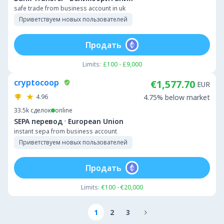
safe trade from business account in uk
Приветствуем новых пользователей
Продать
Limits:
£100 - £9,000
cryptocoop
€1,577.70
EUR
4.96
4.75% below market
33.5k
сделок
online
·
SEPA перевод
European Union
instant sepa from business account
Приветствуем новых пользователей
Продать
Limits:
€100 - €20,000
1
2
3
