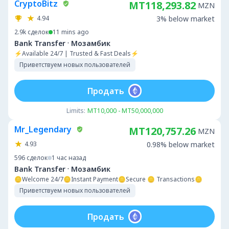
CryptoBitz
MT118,293.82
MZN
4.94
3% below market
2.9k
сделок
11 mins ago
·
Bank Transfer
Мозамбик
⚡Available 24/7 | Trusted & Fast Deals⚡
Приветствуем новых пользователей
Продать
Limits:
MT10,000 - MT50,000,000
Mr_Legendary
MT120,757.26
MZN
4.93
0.98% below market
596
сделок
1 час назад
·
Bank Transfer
Мозамбик
🪙Welcome 24/7🪙Instant Payment🪙Secure 🪙 Transactions🪙
Приветствуем новых пользователей
Продать