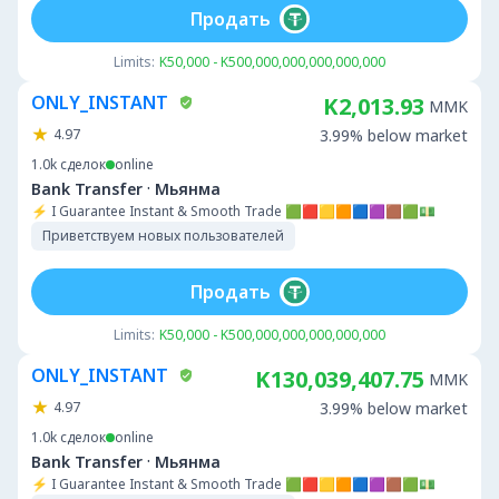
Продать
Limits:
K50,000 - K500,000,000,000,000,000
ONLY_INSTANT
K2,013.93
MMK
4.97
3.99% below market
1.0k
сделок
online
·
Bank Transfer
Мьянма
⚡ I Guarantee Instant & Smooth Trade 🟩🟥🟨🟧🟦🟪🟫🟩💵
Приветствуем новых пользователей
Продать
Limits:
K50,000 - K500,000,000,000,000,000
ONLY_INSTANT
K130,039,407.75
MMK
4.97
3.99% below market
1.0k
сделок
online
·
Bank Transfer
Мьянма
⚡ I Guarantee Instant & Smooth Trade 🟩🟥🟨🟧🟦🟪🟫🟩💵