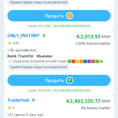
Приветствуем новых пользователей
Продать
Limits:
K50,000 - K50,000,000,000,000,000
ONLY_INSTANT
K2,013.93
MMK
4.97
3.99% below market
1.0k
сделок
online
·
Bank Transfer
Мьянма
⚡ I Guarantee Instant & Smooth Trade 🟩🟥🟨🟧🟦🟪🟫🟩💵
Приветствуем новых пользователей
Продать
Limits:
K50,000 - K50,000,000,000,000,000
Traderhub
K3,892,335.77
MMK
5
3% below market
135
сделок
5 days ago