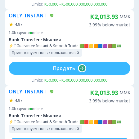
Limits:
K50,000 - K500,000,000,000,000,000
ONLY_INSTANT
K2,013.93
MMK
4.97
3.99% below market
1.0k
сделок
online
·
Bank Transfer
Мьянма
⚡ I Guarantee Instant & Smooth Trade 🟩🟥🟨🟧🟦🟪🟫🟩💵
Приветствуем новых пользователей
Продать
Limits:
K50,000 - K500,000,000,000,000,000
ONLY_INSTANT
K2,013.93
MMK
4.97
3.99% below market
1.0k
сделок
online
·
Bank Transfer
Мьянма
⚡ I Guarantee Instant & Smooth Trade 🟩🟥🟨🟧🟦🟪🟫🟩💵
Приветствуем новых пользователей