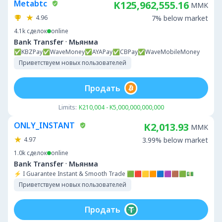
Metabtc
K125,962,555.16
MMK
4.96
7% below market
4.1k
сделок
online
·
Bank Transfer
Мьянма
✅KBZPay✅WaveMoney✅AYAPay✅CBPay✅WaveMobileMoney
Приветствуем новых пользователей
Продать
Limits:
K210,004 - K5,000,000,000,000
ONLY_INSTANT
K2,013.93
MMK
4.97
3.99% below market
1.0k
сделок
online
·
Bank Transfer
Мьянма
⚡ I Guarantee Instant & Smooth Trade 🟩🟥🟨🟧🟦🟪🟫🟩💵
Приветствуем новых пользователей
Продать