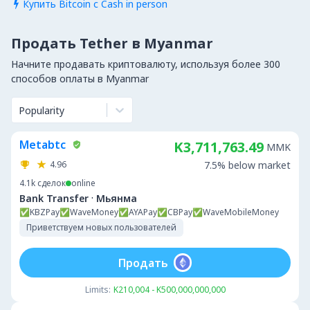
Купить Bitcoin с Cash in person

Продать Tether в Myanmar
Начните продавать криптовалюту, используя более 300
способов оплаты в Myanmar
Popularity
Metabtc
K3,711,763.49
MMK
4.96
7.5% below market
4.1k
сделок
online
·
Bank Transfer
Мьянма
✅KBZPay✅WaveMoney✅AYAPay✅CBPay✅WaveMobileMoney
Приветствуем новых пользователей
Продать
Limits:
K210,004 - K500,000,000,000