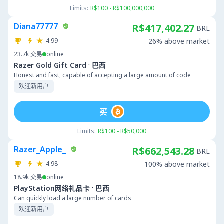
Limits:
R$100 - R$100,000,000
Diana77777
R$417,402.27
BRL
4.99
26% above market
23.7k
交易
online
·
Razer Gold Gift Card
巴西
Honest and fast, capable of accepting a large amount of code
欢迎新用户
买
Limits:
R$100 - R$50,000
Razer_Apple_
R$662,543.28
BRL
4.98
100% above market
18.9k
交易
online
·
PlayStation网络礼品卡
巴西
Can quickly load a large number of cards
欢迎新用户