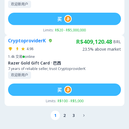
欢迎新用户
买
Limits:
R$20 - R$5,000,000
CryptoproviderK
R$409,120.48
BRL
4.98
23.5% above market
1.4k
交易
online
·
Razer Gold Gift Card
巴西
7 years of reliable seller, trust CryptoproviderK
欢迎新用户
买
Limits:
R$100 - R$5,000
1
2
3
