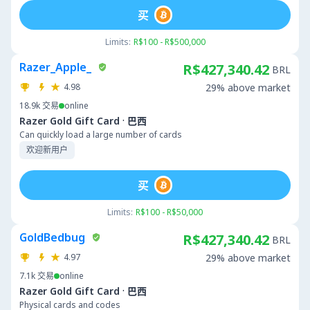
买
Limits:
R$100 - R$500,000
Razer_Apple_
R$427,340.42
BRL
4.98
29% above market
18.9k
交易
online
·
Razer Gold Gift Card
巴西
Can quickly load a large number of cards
欢迎新用户
买
Limits:
R$100 - R$50,000
GoldBedbug
R$427,340.42
BRL
4.97
29% above market
7.1k
交易
online
·
Razer Gold Gift Card
巴西
Physical cards and codes