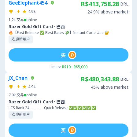
GeeElephant454
R$413,758.28
BRL
4.98
24.9% above market
1.2k
交易
online
·
Razer Gold Gift Card
巴西
🔥【Fast Release ✅ Best Rates 💸】Instant Code Use 🔐
欢迎新用户
买
Limits:
R$10 - R$5,000
JX_Chen
R$480,343.88
BRL
4.94
45% above market
7.0k
交易
online
·
Razer Gold Gift Card
巴西
LCS Rank 24------------Quick Release✅✅✅✅✅✅
欢迎新用户
买