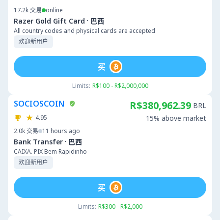
17.2k
交易
online
·
Razer Gold Gift Card
巴西
All country codes and physical cards are accepted
欢迎新用户
买
Limits:
R$100 - R$2,000,000
SOCIOSCOIN
R$380,962.39
BRL
4.95
15% above market
2.0k
交易
11 hours ago
·
Bank Transfer
巴西
CAIXA. PIX Bem Rapidinho
欢迎新用户
买
Limits:
R$300 - R$2,000