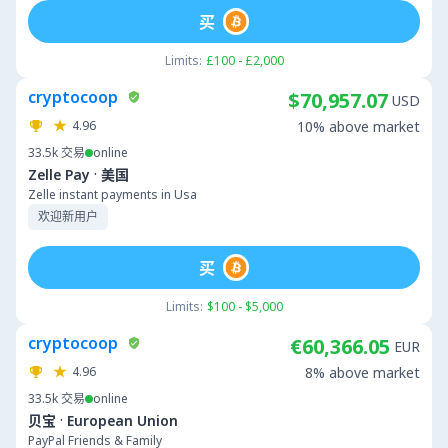
买
Limits:
£100 - £2,000
cryptocoop
$70,957.07
USD
4.96
10% above market
33.5k
交易
online
·
Zelle Pay
美国
Zelle instant payments in Usa
欢迎新用户
买
Limits:
$100 - $5,000
cryptocoop
€60,366.05
EUR
4.96
8% above market
33.5k
交易
online
·
贝宝
European Union
PayPal Friends & Family