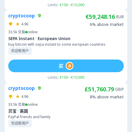
Limits:
€100 - €10,000
cryptocoop
€59,248.16
EUR
4.96
6% above market
33.5k
交易
online
·
SEPA Instant
European Union
buy bitcoin with sepa instant to some european countries
欢迎新用户
买
Limits:
€100 - €10,000
cryptocoop
£51,760.79
GBP
4.96
8% above market
33.5k
交易
online
·
贝宝
英国
PayPal friends and family
欢迎新用户