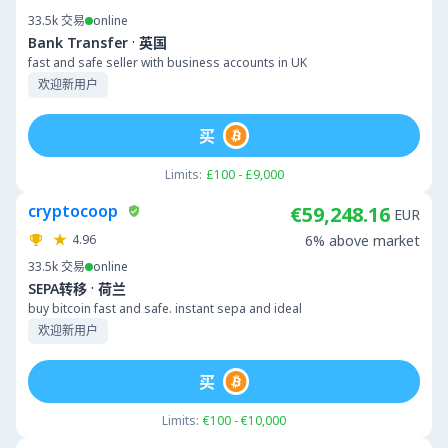
33.5k
交易
online
·
Bank Transfer
英国
fast and safe seller with business accounts in UK
欢迎新用户
买
Limits:
£100 - £9,000
cryptocoop
€59,248.16
EUR
4.96
6% above market
33.5k
交易
online
·
SEPA转移
荷兰
buy bitcoin fast and safe. instant sepa and ideal
欢迎新用户
买
Limits:
€100 - €10,000