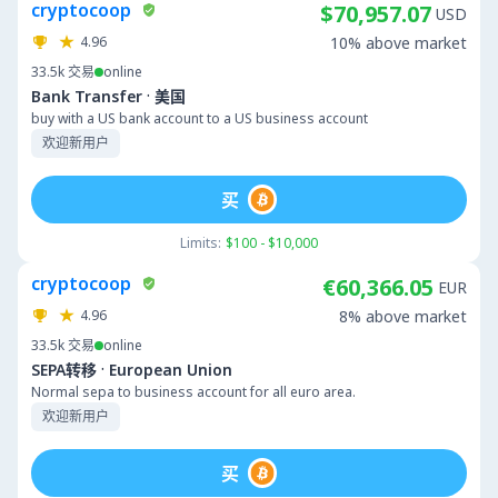
cryptocoop
$70,957.07
USD
4.96
10% above market
33.5k
交易
online
·
Bank Transfer
美国
buy with a US bank account to a US business account
欢迎新用户
买
Limits:
$100 - $10,000
cryptocoop
€60,366.05
EUR
4.96
8% above market
33.5k
交易
online
·
SEPA转移
European Union
Normal sepa to business account for all euro area.
欢迎新用户
买