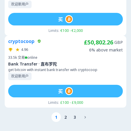
欢迎新用户
买
Limits:
€100 - €2,000
cryptocoop
£50,802.26
GBP
4.96
6% above market
33.5k
交易
online
·
Bank Transfer
直布罗陀
get bitcoin with instant bank transfer with cryptocoop
欢迎新用户
买
Limits:
£100 - £9,000
1
2
3
