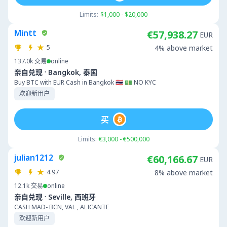
Limits:
$1,000 - $20,000
Mintt
€57,938.27
EUR
5
4% above market
137.0k
交易
online
·
亲自兑现
Bangkok, 泰国
Buy BTC with EUR Cash in Bangkok 🇹🇭 💵 NO KYC
欢迎新用户
买
Limits:
€3,000 - €500,000
julian1212
€60,166.67
EUR
4.97
8% above market
12.1k
交易
online
·
亲自兑现
Seville, 西班牙
CASH MAD- BCN, VAL , ALICANTE
欢迎新用户