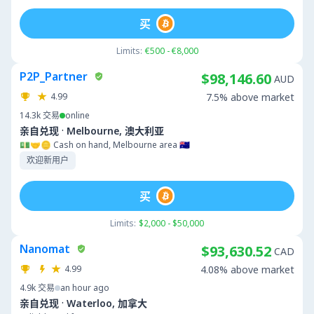
买
Limits:
€500 - €8,000
P2P_Partner
$98,146.60
AUD
4.99
7.5% above market
14.3k
交易
online
·
亲自兑现
Melbourne, 澳大利亚
💵🤝🪙 Cash on hand, Melbourne area 🇦🇺
欢迎新用户
买
Limits:
$2,000 - $50,000
Nanomat
$93,630.52
CAD
4.99
4.08% above market
4.9k
交易
an hour ago
·
亲自兑现
Waterloo, 加拿大