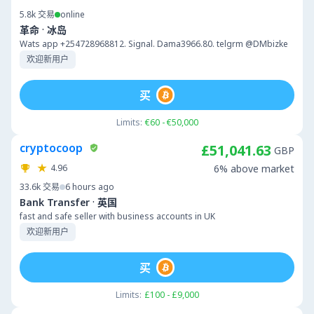
5.8k
交易
online
·
革命
冰岛
Wats app +254728968812. Signal. Dama3966.80. telgrm @DMbizke
欢迎新用户
买
Limits:
€60 - €50,000
cryptocoop
£51,041.63
GBP
4.96
6% above market
33.6k
交易
6 hours ago
·
Bank Transfer
英国
fast and safe seller with business accounts in UK
欢迎新用户
买
Limits:
£100 - £9,000