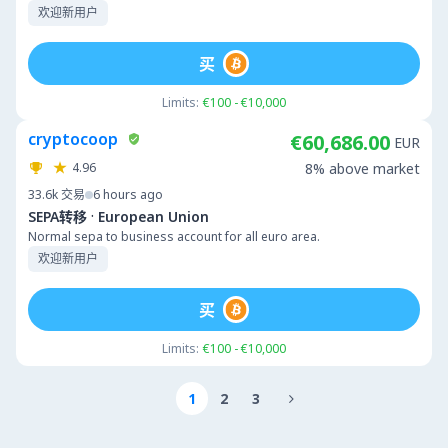
欢迎新用户
买
Limits:
€100 - €10,000
cryptocoop
€60,686.00
EUR
4.96
8% above market
33.6k
交易
6 hours ago
·
SEPA转移
European Union
Normal sepa to business account for all euro area.
欢迎新用户
买
Limits:
€100 - €10,000
1
2
3
