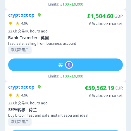
Limits:
£100 - £9,000
cryptocoop
£1,504.60
GBP
4.96
6% above market
33.6k
交易
6 hours ago
·
Bank Transfer
英国
fast, safe, selling from business account
欢迎新用户
买
Limits:
£100 - £9,000
cryptocoop
€59,562.19
EUR
4.96
6% above market
33.6k
交易
6 hours ago
·
SEPA转移
荷兰
buy bitcoin fast and safe. instant sepa and ideal
欢迎新用户