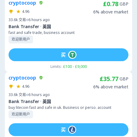
cryptocoop
£0.78
GBP
4.96
6% above market
33.6k
交易
6 hours ago
·
Bank Transfer
英国
fast and safe trade, business account
欢迎新用户
买
Limits:
£100 - £9,000
cryptocoop
£35.77
GBP
4.96
6% above market
33.6k
交易
6 hours ago
·
Bank Transfer
英国
buy litecoin fast and safe in uk. Business or perso. account
欢迎新用户
买