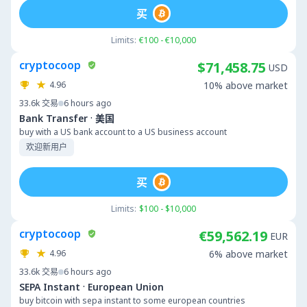
买
Limits:
€100 - €10,000
cryptocoop
$71,458.75
USD
4.96
10% above market
33.6k
交易
6 hours ago
·
Bank Transfer
美国
buy with a US bank account to a US business account
欢迎新用户
买
Limits:
$100 - $10,000
cryptocoop
€59,562.19
EUR
4.96
6% above market
33.6k
交易
6 hours ago
·
SEPA Instant
European Union
buy bitcoin with sepa instant to some european countries