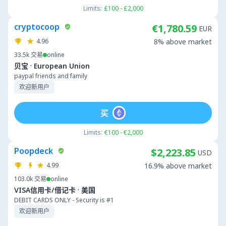
Limits:
£100 - £2,000
cryptocoop
€1,780.59
EUR
4.96
8% above market
33.5k
交易
online
·
贝宝
European Union
paypal friends and family
欢迎新用户
买
Limits:
€100 - €2,000
Poopdeck
$2,223.85
USD
4.99
16.9% above market
103.0k
交易
online
·
VISA信用卡/借记卡
美国
DEBIT CARDS ONLY - Security is #1
欢迎新用户