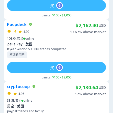
买
Limits:
$100 - $1,000
Poopdeck
$2,162.40
USD
4.99
13.67% above market
103.0k
交易
online
·
Zelle Pay
美国
8 year vendor & 100K+ trades completed
欢迎新用户
买
Limits:
$100 - $2,000
cryptocoop
$2,130.64
USD
4.96
12% above market
33.5k
交易
online
·
贝宝
美国
paypal friends and family