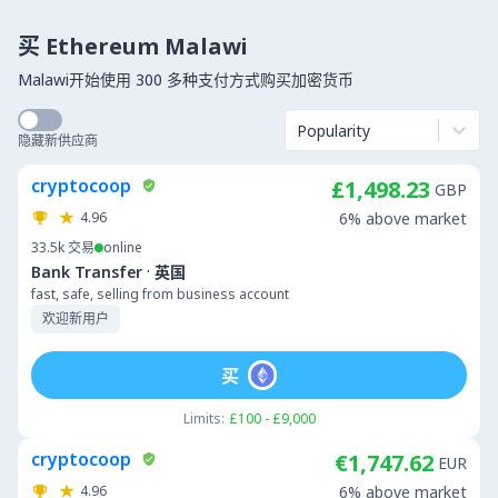
买 Ethereum Malawi
Malawi开始使用 300 多种支付方式购买加密货币
Popularity
隐藏新供应商
cryptocoop
£1,498.23
GBP
4.96
6% above market
33.5k
交易
online
·
Bank Transfer
英国
fast, safe, selling from business account
欢迎新用户
买
Limits:
£100 - £9,000
cryptocoop
€1,747.62
EUR
4.96
6% above market