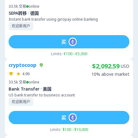
33.5k
交易
online
·
SEPA转移
德国
Instant bank transfer using giropay online banking
欢迎新用户
买
Limits:
€100 - €5,000
cryptocoop
$2,092.59
USD
4.96
10% above market
33.5k
交易
online
·
Bank Transfer
美国
US bank transfer to business account
欢迎新用户
买
Limits:
$100 - $10,000