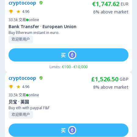
cryptocoop
€1,747.62
EUR
4.96
6% above market
33.5k
交易
online
·
Bank Transfer
European Union
Buy Ethereum instant in euro.
欢迎新用户
买
Limits:
€100 - €10,000
cryptocoop
£1,526.50
GBP
4.96
8% above market
33.5k
交易
online
·
贝宝
英国
Buy eth with paypal F&F
欢迎新用户
买