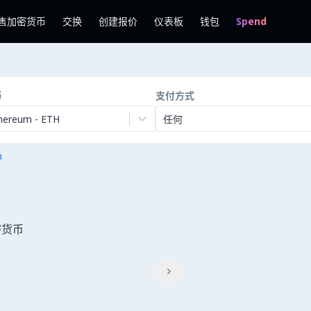
售加密货币
交换
创建报价
仪表板
钱包
Spend
币
支付方式
hereum
-
ETH
任何
n
密货币
