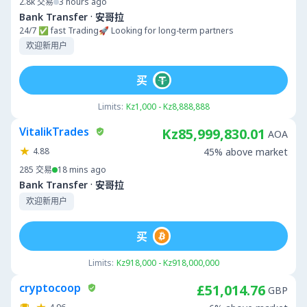
2.8k
交易
3 hours ago
·
Bank Transfer
安哥拉
24/7 ✅ fast Trading🚀 Looking for long-term partners
欢迎新用户
买
Limits:
Kz1,000 - Kz8,888,888
VitalikTrades
Kz85,999,830.01
AOA
4.88
45% above market
285
交易
18 mins ago
·
Bank Transfer
安哥拉
欢迎新用户
买
Limits:
Kz918,000 - Kz918,000,000
cryptocoop
£51,014.76
GBP