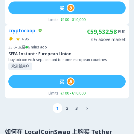
买
Limits:
$100 - $10,000
cryptocoop
€59,532.58
EUR
4.96
6% above market
33.6k
交易
6 mins ago
·
SEPA Instant
European Union
buy bitcoin with sepa instant to some european countries
欢迎新用户
买
Limits:
€100 - €10,000
1
2
3

如何在 LocalCoinSwap 上购买 Tether