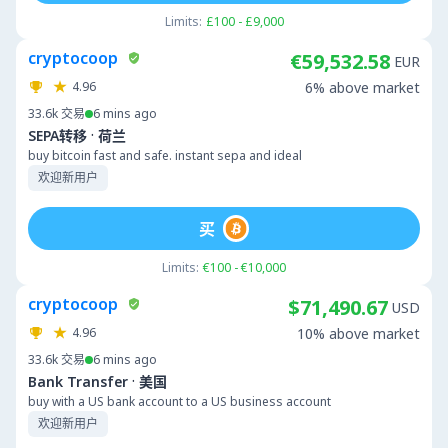
Limits:
£100 - £9,000
cryptocoop
€59,532.58
EUR
4.96
6% above market
33.6k
交易
6 mins ago
·
SEPA转移
荷兰
buy bitcoin fast and safe. instant sepa and ideal
欢迎新用户
买
Limits:
€100 - €10,000
cryptocoop
$71,490.67
USD
4.96
10% above market
33.6k
交易
6 mins ago
·
Bank Transfer
美国
buy with a US bank account to a US business account
欢迎新用户