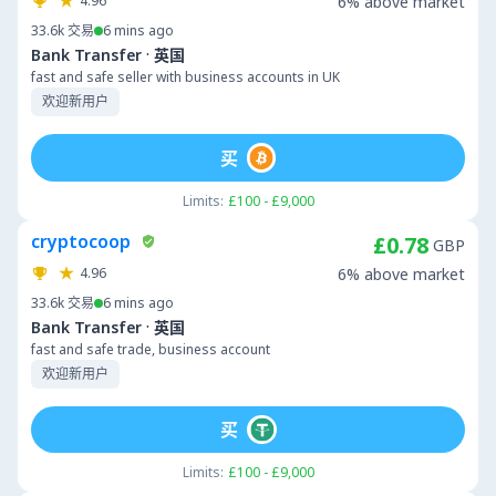
4.96
6% above market
33.6k
交易
6 mins ago
·
Bank Transfer
英国
fast and safe seller with business accounts in UK
欢迎新用户
买
Limits:
£100 - £9,000
cryptocoop
£0.78
GBP
4.96
6% above market
33.6k
交易
6 mins ago
·
Bank Transfer
英国
fast and safe trade, business account
欢迎新用户
买
Limits:
£100 - £9,000