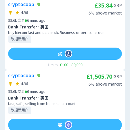
cryptocoop
£35.84
GBP
4.96
6% above market
33.6k
交易
6 mins ago
·
Bank Transfer
英国
buy litecoin fast and safe in uk. Business or perso. account
欢迎新用户
买
Limits:
£100 - £9,000
cryptocoop
£1,505.70
GBP
4.96
6% above market
33.6k
交易
6 mins ago
·
Bank Transfer
英国
fast, safe, selling from business account
欢迎新用户
买