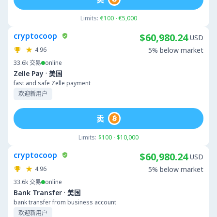
Limits:
€100 - €5,000
cryptocoop
$60,980.24
USD
4.96
5% below market
33.6k
交易
online
·
Zelle Pay
美国
fast and safe Zelle payment
欢迎新用户
卖
Limits:
$100 - $10,000
cryptocoop
$60,980.24
USD
4.96
5% below market
33.6k
交易
online
·
Bank Transfer
美国
bank transfer from business account
欢迎新用户