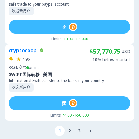
safe trade to your paypal account
欢迎新用户
卖
Limits:
£100 - £3,000
cryptocoop
$57,770.75
USD
4.96
10% below market
33.6k
交易
online
·
SWIFT国际转移
美国
International Swift transfer to the bank in your country
欢迎新用户
卖
Limits:
$100 - $50,000
1
2
3
