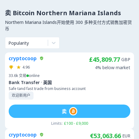
卖 Bitcoin Northern Mariana Islands
Northern Mariana Islands开始使用 300 多种支付方式销售加密货
币
Popularity
cryptocoop
£45,809.77
GBP
4.96
4% below market
33.6k
交易
online
·
Bank Transfer
英国
Safe tand fast trade from business account
欢迎新用户
卖
Limits:
£100 - £9,000
cryptocoop
€53,063.66
EUR