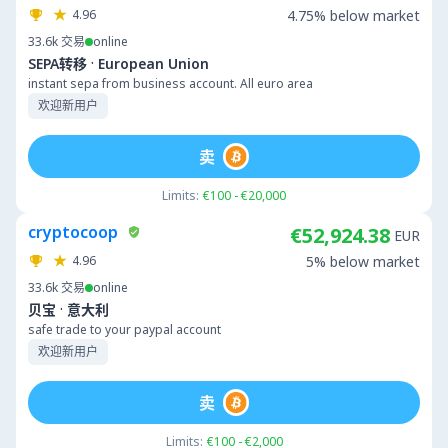
4.96
4.75% below market
33.6k
交易
online
·
SEPA转移
European Union
instant sepa from business account. All euro area
欢迎新用户
卖
Limits:
€100 - €20,000
cryptocoop
€52,924.38
EUR
4.96
5% below market
33.6k
交易
online
·
贝宝
意大利
safe trade to your paypal account
欢迎新用户
卖
Limits:
€100 - €2,000