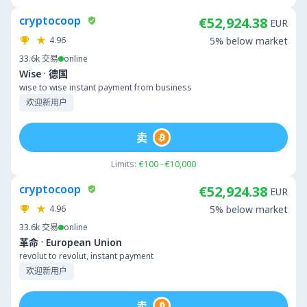
cryptocoop
€52,924.38
EUR
4.96
5% below market
33.6k
交易
online
·
Wise
德国
wise to wise instant payment from business
欢迎新用户
卖
Limits:
€100 - €10,000
cryptocoop
€52,924.38
EUR
4.96
5% below market
33.6k
交易
online
·
革命
European Union
revolut to revolut, instant payment
欢迎新用户
卖