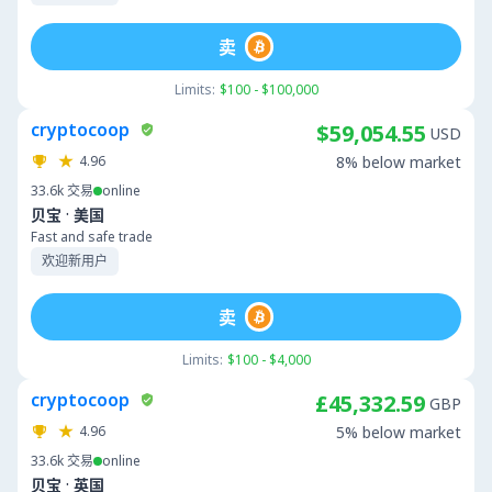
卖
Limits:
$100 - $100,000
cryptocoop
$59,054.55
USD
4.96
8% below market
33.6k
交易
online
·
贝宝
美国
Fast and safe trade
欢迎新用户
卖
Limits:
$100 - $4,000
cryptocoop
£45,332.59
GBP
4.96
5% below market
33.6k
交易
online
·
贝宝
英国