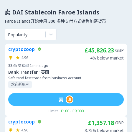
卖 DAI Stablecoin Faroe Islands
Faroe Islands开始使用 300 多种支付方式销售加密货币
Popularity
cryptocoop
£45,826.23
GBP
4.96
4% below market
33.6k
交易
52 mins ago
·
Bank Transfer
英国
Safe tand fast trade from business account
欢迎新用户
卖
Limits:
£100 - £9,000
cryptocoop
£1,357.18
GBP
4.96
3.75% below market