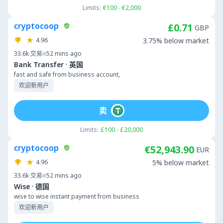
Limits:
€100 - €2,000
cryptocoop
£0.71
GBP
4.96
3.75% below market
33.6k
交易
52 mins ago
·
Bank Transfer
英国
fast and safe from business account,
欢迎新用户
卖
Limits:
£100 - £20,000
cryptocoop
€52,943.90
EUR
4.96
5% below market
33.6k
交易
52 mins ago
·
Wise
德国
wise to wise instant payment from business
欢迎新用户