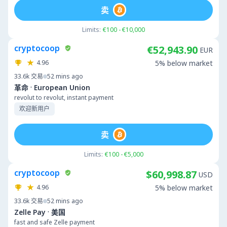
卖
Limits:
€100 - €10,000
cryptocoop
€52,943.90
EUR
4.96
5% below market
33.6k
交易
52 mins ago
·
革命
European Union
revolut to revolut, instant payment
欢迎新用户
卖
Limits:
€100 - €5,000
cryptocoop
$60,998.87
USD
4.96
5% below market
33.6k
交易
52 mins ago
·
Zelle Pay
美国
fast and safe Zelle payment