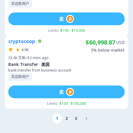
欢迎新用户
卖
Limits:
$100 - $10,000
cryptocoop
$60,998.87
USD
4.96
5% below market
33.6k
交易
52 mins ago
·
Bank Transfer
美国
bank transfer from business account
欢迎新用户
卖
Limits:
$100 - $100,000
1
2
3
