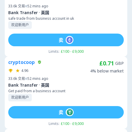
33.6k
交易
52 mins ago
·
Bank Transfer
英国
safe trade from business account in uk
欢迎新用户
卖
Limits:
£100 - £9,000
cryptocoop
£0.71
GBP
4.96
4% below market
33.6k
交易
52 mins ago
·
Bank Transfer
英国
Get paid from a business account
欢迎新用户
卖
Limits:
£100 - £9,000