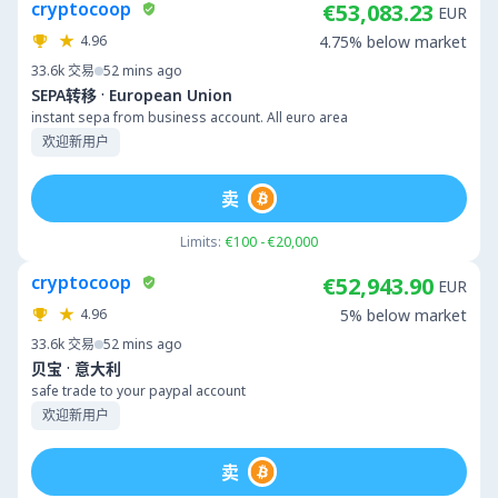
cryptocoop
€53,083.23
EUR
4.96
4.75% below market
33.6k
交易
52 mins ago
·
SEPA转移
European Union
instant sepa from business account. All euro area
欢迎新用户
卖
Limits:
€100 - €20,000
cryptocoop
€52,943.90
EUR
4.96
5% below market
33.6k
交易
52 mins ago
·
贝宝
意大利
safe trade to your paypal account
欢迎新用户
卖