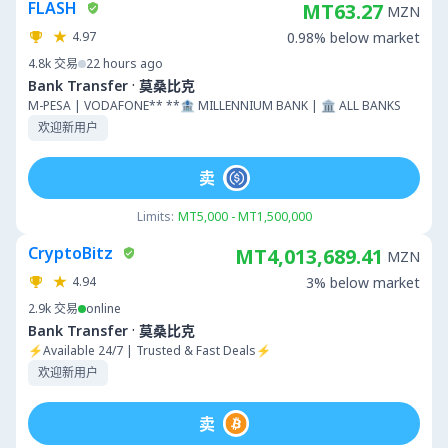
FLASH
MT63.27
MZN
4.97
0.98% below market
4.8k
交易
22 hours ago
·
Bank Transfer
莫桑比克
M-PESA | VODAFONE** **🏦 MILLENNIUM BANK | 🏛 ALL BANKS
欢迎新用户
卖
Limits:
MT5,000 - MT1,500,000
CryptoBitz
MT4,013,689.41
MZN
4.94
3% below market
2.9k
交易
online
·
Bank Transfer
莫桑比克
⚡Available 24/7 | Trusted & Fast Deals⚡
欢迎新用户
卖