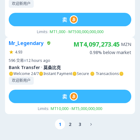
欢迎新用户
卖
Limits:
MT1,000 - MT500,000,000,000
Mr_Legendary
MT4,097,273.45
MZN
4.93
0.98% below market
596
交易
12 hours ago
·
Bank Transfer
莫桑比克
🪙Welcome 24/7🪙Instant Payment🪙Secure 🪙 Transactions🪙
欢迎新用户
卖
Limits:
MT10,000 - MT5,000,000,000
1
2
3
