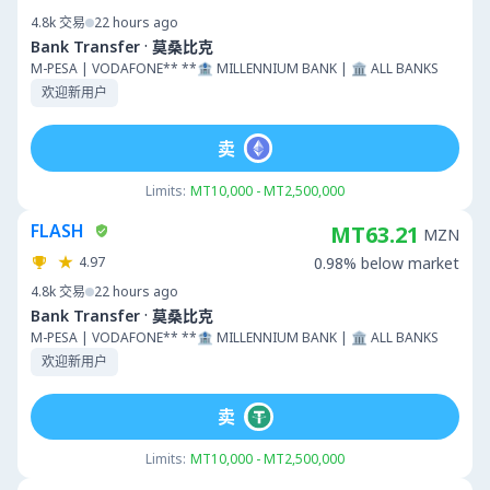
4.8k
交易
22 hours ago
·
Bank Transfer
莫桑比克
M-PESA | VODAFONE** **🏦 MILLENNIUM BANK | 🏛 ALL BANKS
欢迎新用户
卖
Limits:
MT10,000 - MT2,500,000
FLASH
MT63.21
MZN
4.97
0.98% below market
4.8k
交易
22 hours ago
·
Bank Transfer
莫桑比克
M-PESA | VODAFONE** **🏦 MILLENNIUM BANK | 🏛 ALL BANKS
欢迎新用户
卖
Limits:
MT10,000 - MT2,500,000