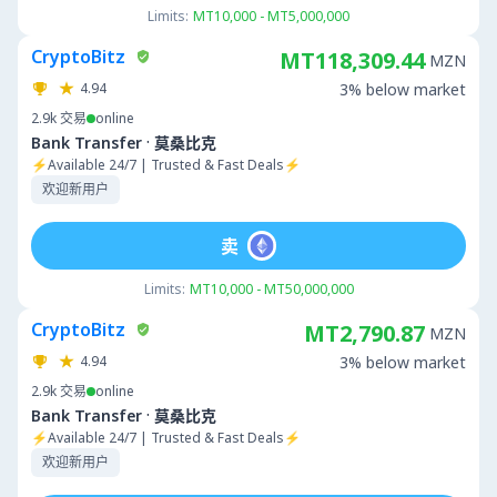
Limits:
MT10,000 - MT5,000,000
CryptoBitz
MT118,309.44
MZN
4.94
3% below market
2.9k
交易
online
·
Bank Transfer
莫桑比克
⚡Available 24/7 | Trusted & Fast Deals⚡
欢迎新用户
卖
Limits:
MT10,000 - MT50,000,000
CryptoBitz
MT2,790.87
MZN
4.94
3% below market
2.9k
交易
online
·
Bank Transfer
莫桑比克
⚡Available 24/7 | Trusted & Fast Deals⚡
欢迎新用户