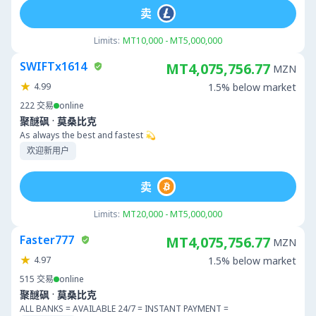
卖
Limits:
MT10,000 - MT5,000,000
SWIFTx1614
MT4,075,756.77
MZN
4.99
1.5% below market
222
交易
online
·
聚醚砜
莫桑比克
As always the best and fastest 💫
欢迎新用户
卖
Limits:
MT20,000 - MT5,000,000
Faster777
MT4,075,756.77
MZN
4.97
1.5% below market
515
交易
online
·
聚醚砜
莫桑比克
ALL BANKS = AVAILABLE 24/7 = INSTANT PAYMENT =