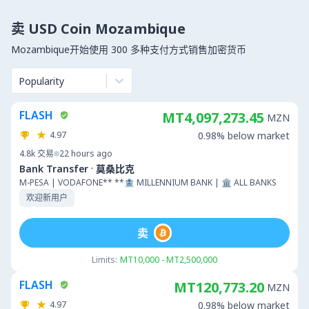
卖 USD Coin Mozambique
Mozambique开始使用 300 多种支付方式销售加密货币
Popularity
FLASH
MT4,097,273.45
MZN
4.97
0.98% below market
4.8k
交易
22 hours ago
·
Bank Transfer
莫桑比克
M-PESA | VODAFONE** **🏦 MILLENNIUM BANK | 🏛 ALL BANKS
欢迎新用户
卖
Limits:
MT10,000 - MT2,500,000
FLASH
MT120,773.20
MZN
4.97
0.98% below market