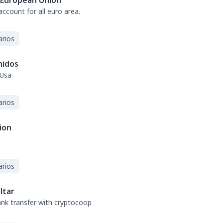
European Union
ccount for all euro area.
arios
nidos
 Usa
arios
ion
arios
ltar
bank transfer with cryptocoop