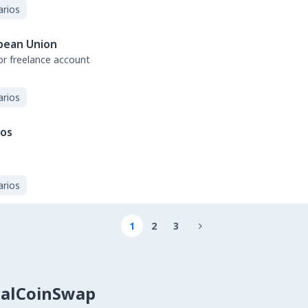
arios
pean Union
or freelance account
arios
dos
arios
1
2
3

calCoinSwap