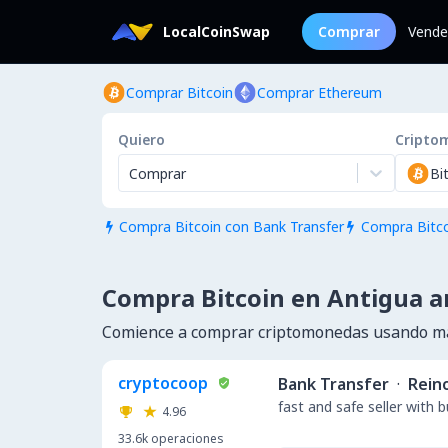
LocalCoinSwap
Comprar
Vende
Comprar Bitcoin
Comprar Ethereum
Quiero
Cripto
Comprar
Bi
Compra Bitcoin con Bank Transfer
Compra Bitco


Compra Bitcoin en Antigua 
Comience a comprar criptomonedas usando má
cryptocoop
Bank Transfer
·
Rein
fast and safe seller with 
4.96
33.6k
operaciones