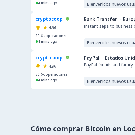
4 mins ago
Bienvenidos nuevos usu
cryptocoop
Bank Transfer
·
Euro
Instant sepa to business 
4.96
33.6k
operaciones
4 mins ago
Bienvenidos nuevos usu
cryptocoop
PayPal
·
Estados Uni
PayPal friends and family
4.96
33.6k
operaciones
4 mins ago
Bienvenidos nuevos usu
Cómo comprar Bitcoin en Lo