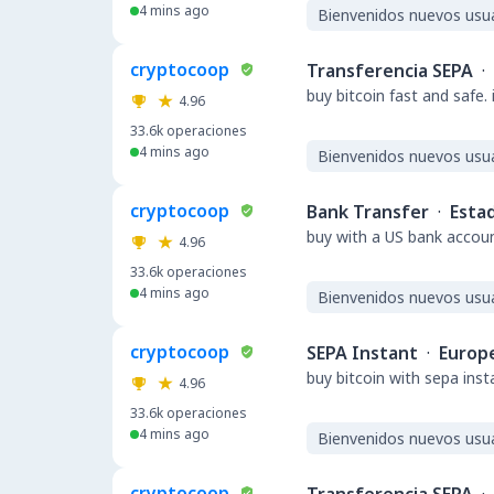
4 mins ago
Bienvenidos nuevos usu
cryptocoop
Transferencia SEPA
·
buy bitcoin fast and safe.
4.96
33.6k
operaciones
4 mins ago
Bienvenidos nuevos usu
cryptocoop
Bank Transfer
·
Esta
buy with a US bank accou
4.96
33.6k
operaciones
4 mins ago
Bienvenidos nuevos usu
cryptocoop
SEPA Instant
·
Europ
buy bitcoin with sepa ins
4.96
33.6k
operaciones
4 mins ago
Bienvenidos nuevos usu
cryptocoop