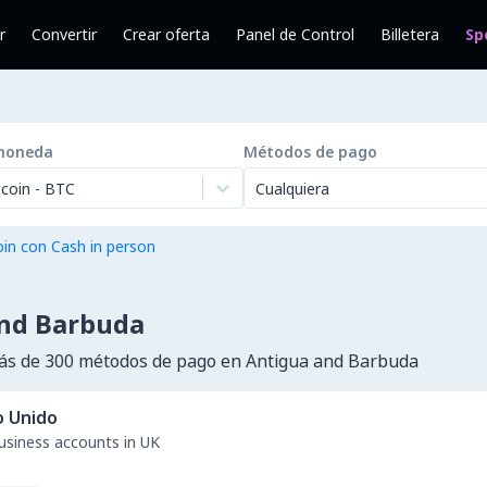
r
Convertir
Crear oferta
Panel de Control
Billetera
Sp
moneda
Métodos de pago
tcoin
-
BTC
Cualquiera
in con Cash in person
and Barbuda
s de 300 métodos de pago en Antigua and Barbuda
o Unido
business accounts in UK