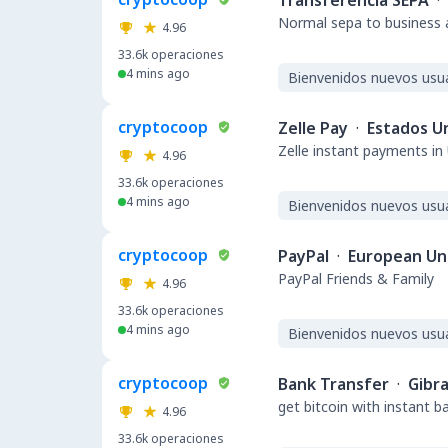
Transferencia SEPA
·
Normal sepa to business a
4.96
33.6k
operaciones
4 mins ago
Bienvenidos nuevos usu
cryptocoop
Zelle Pay
·
Estados U
Zelle instant payments in
4.96
33.6k
operaciones
4 mins ago
Bienvenidos nuevos usu
cryptocoop
PayPal
·
European Un
PayPal Friends & Family
4.96
33.6k
operaciones
4 mins ago
Bienvenidos nuevos usu
cryptocoop
Bank Transfer
·
Gibra
get bitcoin with instant 
4.96
33.6k
operaciones