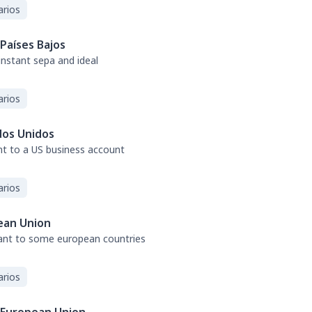
arios
Países Bajos
 instant sepa and ideal
arios
dos Unidos
nt to a US business account
arios
ean Union
tant to some european countries
arios