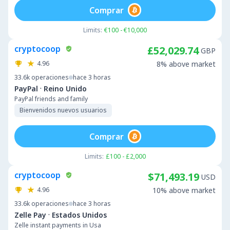
Comprar
Limits:
€100 - €10,000
cryptocoop
£52,029.74
GBP
4.96
8% above market
33.6k
operaciones
hace 3 horas
·
PayPal
Reino Unido
PayPal friends and family
Bienvenidos nuevos usuarios
Comprar
Limits:
£100 - £2,000
cryptocoop
$71,493.19
USD
4.96
10% above market
33.6k
operaciones
hace 3 horas
·
Zelle Pay
Estados Unidos
Zelle instant payments in Usa