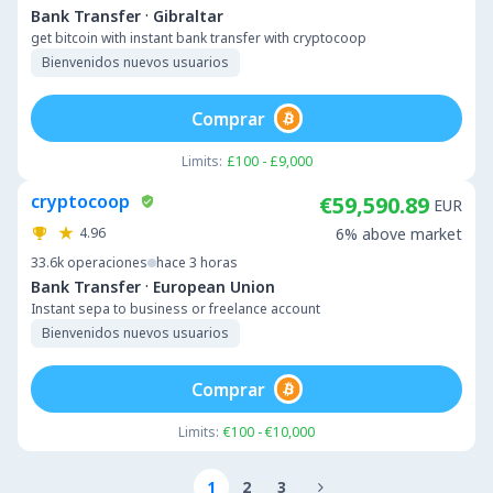
·
Bank Transfer
Gibraltar
get bitcoin with instant bank transfer with cryptocoop
Bienvenidos nuevos usuarios
Comprar
Limits:
£100 - £9,000
cryptocoop
€59,590.89
EUR
4.96
6% above market
33.6k
operaciones
hace 3 horas
·
Bank Transfer
European Union
Instant sepa to business or freelance account
Bienvenidos nuevos usuarios
Comprar
Limits:
€100 - €10,000
1
2
3
