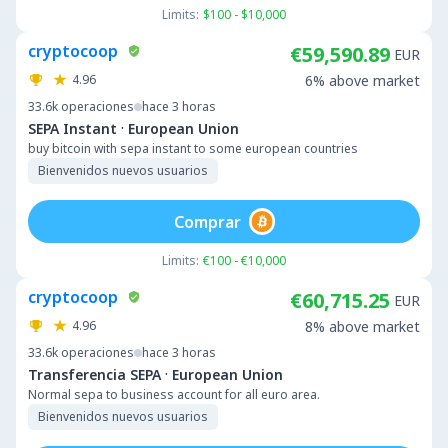
Limits:
$100 - $10,000
cryptocoop
€59,590.89
EUR
4.96
6% above market
33.6k
operaciones
hace 3 horas
·
SEPA Instant
European Union
buy bitcoin with sepa instant to some european countries
Bienvenidos nuevos usuarios
Comprar
Limits:
€100 - €10,000
cryptocoop
€60,715.25
EUR
4.96
8% above market
33.6k
operaciones
hace 3 horas
·
Transferencia SEPA
European Union
Normal sepa to business account for all euro area.
Bienvenidos nuevos usuarios