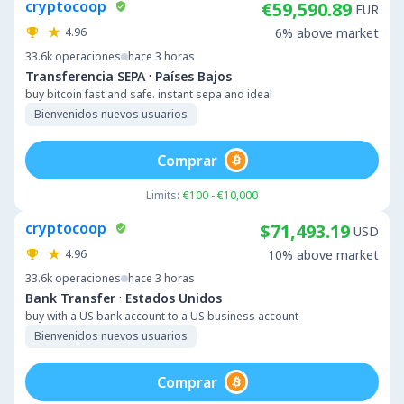
cryptocoop
€59,590.89
EUR
4.96
6% above market
33.6k
operaciones
hace 3 horas
·
Transferencia SEPA
Países Bajos
buy bitcoin fast and safe. instant sepa and ideal
Bienvenidos nuevos usuarios
Comprar
Limits:
€100 - €10,000
cryptocoop
$71,493.19
USD
4.96
10% above market
33.6k
operaciones
hace 3 horas
·
Bank Transfer
Estados Unidos
buy with a US bank account to a US business account
Bienvenidos nuevos usuarios
Comprar