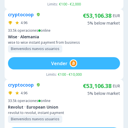
Limits:
€100 - €2,000
cryptocoop
€53,106.38
EUR
4.96
5% below market
33.5k
operaciones
online
·
Wise
Alemania
wise to wise instant payment from business
Bienvenidos nuevos usuarios
Vender
Limits:
€100 - €10,000
cryptocoop
€53,106.38
EUR
4.96
5% below market
33.5k
operaciones
online
·
Revolut
European Union
revolut to revolut, instant payment
Bienvenidos nuevos usuarios