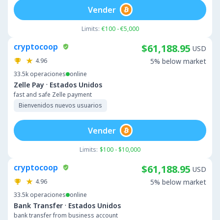
Vender
Limits:
€100 - €5,000
cryptocoop
$61,188.95
USD
4.96
5% below market
33.5k
operaciones
online
·
Zelle Pay
Estados Unidos
fast and safe Zelle payment
Bienvenidos nuevos usuarios
Vender
Limits:
$100 - $10,000
cryptocoop
$61,188.95
USD
4.96
5% below market
33.5k
operaciones
online
·
Bank Transfer
Estados Unidos
bank transfer from business account