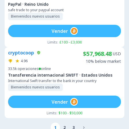
·
PayPal
Reino Unido
safe trade to your paypal account
Bienvenidos nuevos usuarios
Vender
Limits:
£100 - £3,000
cryptocoop
$57,968.48
USD
4.96
10% below market
33.5k
operaciones
online
·
Transferencia internacional SWIFT
Estados Unidos
International Swift transfer to the bank in your country
Bienvenidos nuevos usuarios
Vender
Limits:
$100 - $50,000
1
2
3
