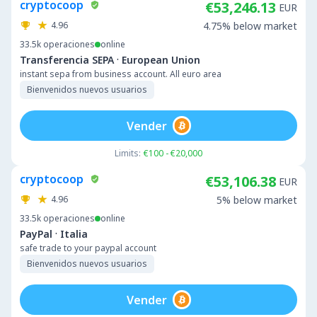
cryptocoop
€53,246.13
EUR
4.96
4.75% below market
33.5k
operaciones
online
·
Transferencia SEPA
European Union
instant sepa from business account. All euro area
Bienvenidos nuevos usuarios
Vender
Limits:
€100 - €20,000
cryptocoop
€53,106.38
EUR
4.96
5% below market
33.5k
operaciones
online
·
PayPal
Italia
safe trade to your paypal account
Bienvenidos nuevos usuarios
Vender