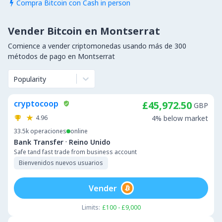
Compra Bitcoin con Cash in person

Vender Bitcoin en Montserrat
Comience a vender criptomonedas usando más de 300
métodos de pago en Montserrat
Popularity
cryptocoop
£45,972.50
GBP
4.96
4% below market
33.5k
operaciones
online
·
Bank Transfer
Reino Unido
Safe tand fast trade from business account
Bienvenidos nuevos usuarios
Vender
Limits:
£100 - £9,000