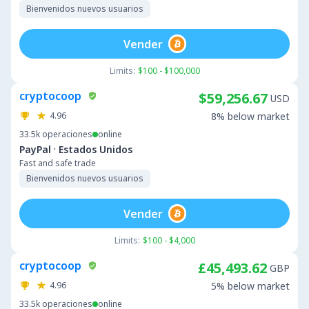
Bienvenidos nuevos usuarios
Vender
Limits:
$100 - $100,000
cryptocoop
$59,256.67
USD
4.96
8% below market
33.5k
operaciones
online
·
PayPal
Estados Unidos
Fast and safe trade
Bienvenidos nuevos usuarios
Vender
Limits:
$100 - $4,000
cryptocoop
£45,493.62
GBP
4.96
5% below market
33.5k
operaciones
online