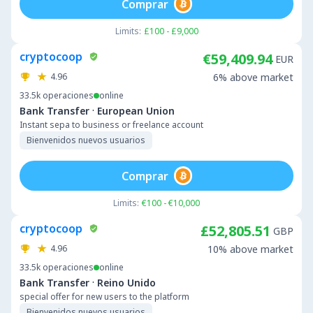
Comprar
Limits:
£100 - £9,000
cryptocoop
€59,409.94
EUR
4.96
6% above market
33.5k
operaciones
online
·
Bank Transfer
European Union
Instant sepa to business or freelance account
Bienvenidos nuevos usuarios
Comprar
Limits:
€100 - €10,000
cryptocoop
£52,805.51
GBP
4.96
10% above market
33.5k
operaciones
online
·
Bank Transfer
Reino Unido
special offer for new users to the platform
Bienvenidos nuevos usuarios