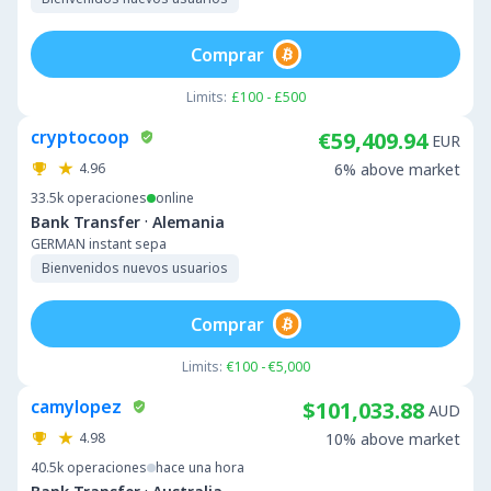
Comprar
Limits:
£100 - £500
cryptocoop
€59,409.94
EUR
4.96
6% above market
33.5k
operaciones
online
·
Bank Transfer
Alemania
GERMAN instant sepa
Bienvenidos nuevos usuarios
Comprar
Limits:
€100 - €5,000
camylopez
$101,033.88
AUD
4.98
10% above market
40.5k
operaciones
hace una hora