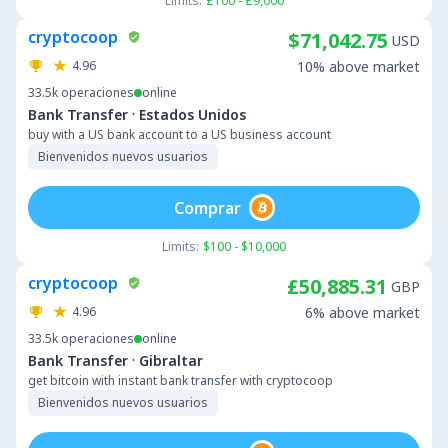
Limits:
£100 - £9,000
cryptocoop
$71,042.75
USD
4.96
10% above market
33.5k
operaciones
online
·
Bank Transfer
Estados Unidos
buy with a US bank account to a US business account
Bienvenidos nuevos usuarios
Comprar
Limits:
$100 - $10,000
cryptocoop
£50,885.31
GBP
4.96
6% above market
33.5k
operaciones
online
·
Bank Transfer
Gibraltar
get bitcoin with instant bank transfer with cryptocoop
Bienvenidos nuevos usuarios