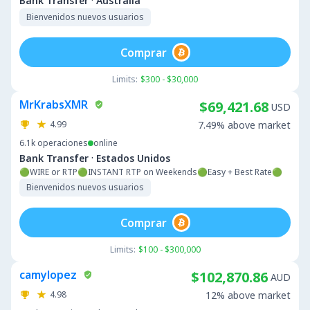
·
Bank Transfer
Australia
Bienvenidos nuevos usuarios
Comprar
Limits:
$300 - $30,000
MrKrabsXMR
$69,421.68
USD
4.99
7.49% above market
6.1k
operaciones
online
·
Bank Transfer
Estados Unidos
🟢WIRE or RTP🟢INSTANT RTP on Weekends🟢Easy + Best Rate🟢
Bienvenidos nuevos usuarios
Comprar
Limits:
$100 - $300,000
camylopez
$102,870.86
AUD
4.98
12% above market