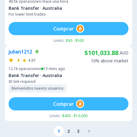
40.5k
operaciones
hace una hora
·
Bank Transfer
Australia
For lower limit trades
Comprar
Limits:
$90 - $500
julian1212
$101,033.88
AUD
4.97
10% above market
12.1k
operaciones
13 mins ago
·
Bank Transfer
Australia
ID link required
Bienvenidos nuevos usuarios
Comprar
Limits:
$400 - $10,000
1
2
3
