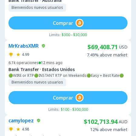
·
Bank Transfer
Australia
Bienvenidos nuevos usuarios
Comprar
Limits:
$300 - $30,000
MrKrabsXMR
$69,408.71
USD
4.99
7.49% above market
6.1k
operaciones
12 mins ago
·
Bank Transfer
Estados Unidos
🟢WIRE or RTP🟢INSTANT RTP on Weekends🟢Easy + Best Rate🟢
Bienvenidos nuevos usuarios
Comprar
Limits:
$100 - $300,000
camylopez
$102,713.94
AUD
4.98
12% above market