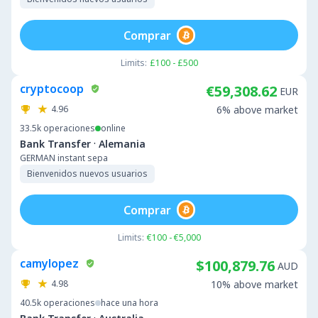
Comprar
Limits:
£100 - £500
cryptocoop
€59,308.62
EUR
4.96
6% above market
33.5k
operaciones
online
·
Bank Transfer
Alemania
GERMAN instant sepa
Bienvenidos nuevos usuarios
Comprar
Limits:
€100 - €5,000
camylopez
$100,879.76
AUD
4.98
10% above market
40.5k
operaciones
hace una hora