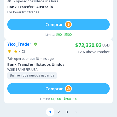
40.5k
operaciones
hace una hora
·
Bank Transfer
Australia
For lower limit trades
Comprar
Limits:
$90 - $500
Yico_Trader
$72,320.92
USD
4.93
12% above market
7.6k
operaciones
48 mins ago
·
Bank Transfer
Estados Unidos
WIRE TRANSFER USA
Bienvenidos nuevos usuarios
Comprar
Limits:
$1,000 - $600,000
1
2
3
