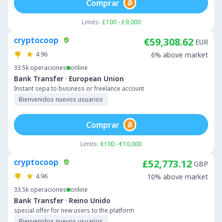
Comprar
Limits:
£100 - £9,000
cryptocoop
€59,308.62
EUR
4.96
6% above market
33.5k
operaciones
online
·
Bank Transfer
European Union
Instant sepa to business or freelance account
Bienvenidos nuevos usuarios
Comprar
Limits:
€100 - €10,000
cryptocoop
£52,773.12
GBP
4.96
10% above market
33.5k
operaciones
online
·
Bank Transfer
Reino Unido
special offer for new users to the platform
Bienvenidos nuevos usuarios