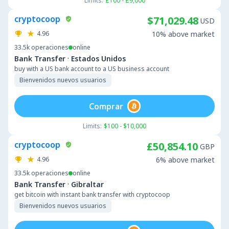
Limits:
£100 - £9,000
cryptocoop
$71,029.48
USD
4.96
10% above market
33.5k
operaciones
online
·
Bank Transfer
Estados Unidos
buy with a US bank account to a US business account
Bienvenidos nuevos usuarios
Comprar
Limits:
$100 - $10,000
cryptocoop
£50,854.10
GBP
4.96
6% above market
33.5k
operaciones
online
·
Bank Transfer
Gibraltar
get bitcoin with instant bank transfer with cryptocoop
Bienvenidos nuevos usuarios