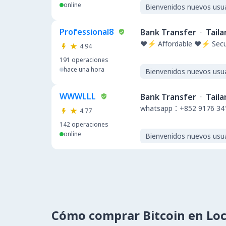
online
Bienvenidos nuevos usu
Professional8
Bank Transfer
·
Taila
❤️⚡ Affordable ❤️⚡ Secu
4.94
191
operaciones
hace una hora
Bienvenidos nuevos usu
WWWLLL
Bank Transfer
·
Taila
whatsapp：+852 9176 34
4.77
142
operaciones
online
Bienvenidos nuevos usu
Cómo comprar Bitcoin en Lo