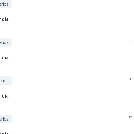
arios
ndia
L
arios
ndia
Limi
arios
ndia
Limi
arios