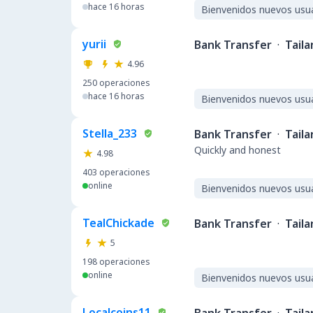
hace 16 horas
Bienvenidos nuevos usu
yurii
Bank Transfer
·
Taila
4.96
250
operaciones
hace 16 horas
Bienvenidos nuevos usu
Stella_233
Bank Transfer
·
Taila
Quickly and honest
4.98
403
operaciones
online
Bienvenidos nuevos usu
TealChickade
Bank Transfer
·
Taila
5
198
operaciones
online
Bienvenidos nuevos usu
Localcoins11