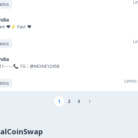
Li
arios
ndia
re ❤️⚡ Fast ❤️
Li
arios
ndia
11------📞 TG：@MONEY2458
Limits:
arios
1
2
3

calCoinSwap