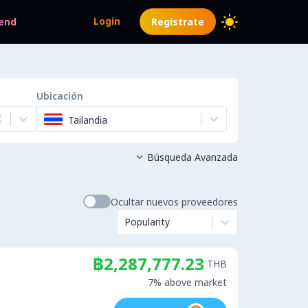
Login
end
Regístrate
Ubicación
Tailandia
Búsqueda Avanzada

Ocultar nuevos proveedores
Popularity
฿2,287,777.23
THB
7% above market