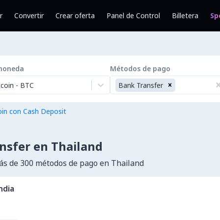
r
Convertir
Crear oferta
Panel de Control
Billetera
Sp
moneda
Métodos de pago
tcoin
-
BTC
Bank Transfer
in con Cash Deposit
nsfer en Thailand
s de 300 métodos de pago en Thailand
ndia