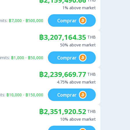
1% above market
Comprar
mits:
฿7,000 - ฿500,000
฿3,207,164.35
THB
50% above market
Comprar
imits:
฿1,000 - ฿50,000
฿2,239,669.77
THB
4.75% above market
Comprar
ts:
฿10,000 - ฿150,000
฿2,351,920.52
THB
10% above market