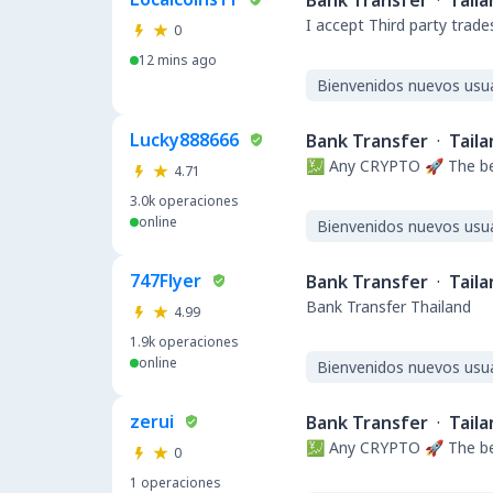
Bank Transfer
·
Taila
I accept Third party trade
0
12 mins ago
Bienvenidos nuevos usu
Lucky888666
Bank Transfer
·
Taila
💹 Any CRYPTO 🚀 The be
4.71
3.0k
operaciones
online
Bienvenidos nuevos usu
747Flyer
Bank Transfer
·
Taila
Bank Transfer Thailand
4.99
1.9k
operaciones
online
Bienvenidos nuevos usu
zerui
Bank Transfer
·
Taila
💹 Any CRYPTO 🚀 The be
0
1
operaciones