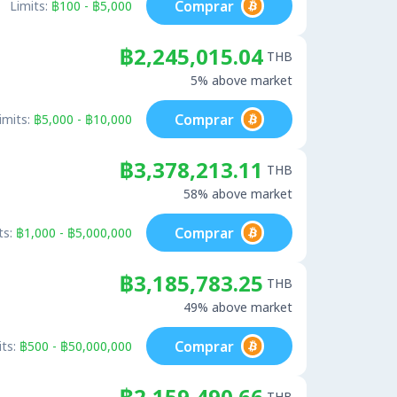
Comprar
Limits:
฿100 - ฿5,000
฿2,245,015.04
THB
5% above market
Comprar
imits:
฿5,000 - ฿10,000
฿3,378,213.11
THB
58% above market
Comprar
ts:
฿1,000 - ฿5,000,000
฿3,185,783.25
THB
49% above market
Comprar
ts:
฿500 - ฿50,000,000
฿2,159,490.66
THB