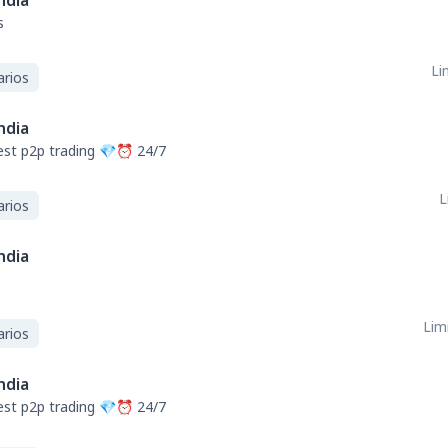
ndia
s
Li
arios
ndia
st p2p trading 💎⏰ 24/7
L
arios
ndia
Limi
arios
ndia
st p2p trading 💎⏰ 24/7