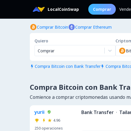
LocalCoinSwap
Comprar
Vende
Comprar Bitcoin
Comprar Ethereum
Quiero
Cripto
Comprar
Bi
Compra Bitcoin con Bank Transfer
Compra Bitco


Compra Bitcoin con Bank Tra
Comience a comprar criptomonedas usando má
yurii
Bank Transfer
·
Taila
4.96
250
operaciones