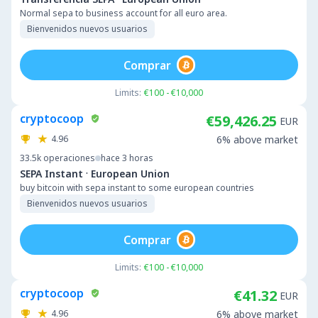
Normal sepa to business account for all euro area.
Bienvenidos nuevos usuarios
Comprar
Limits:
€100 - €10,000
cryptocoop
€59,426.25
EUR
4.96
6% above market
33.5k
operaciones
hace 3 horas
·
SEPA Instant
European Union
buy bitcoin with sepa instant to some european countries
Bienvenidos nuevos usuarios
Comprar
Limits:
€100 - €10,000
cryptocoop
€41.32
EUR
4.96
6% above market