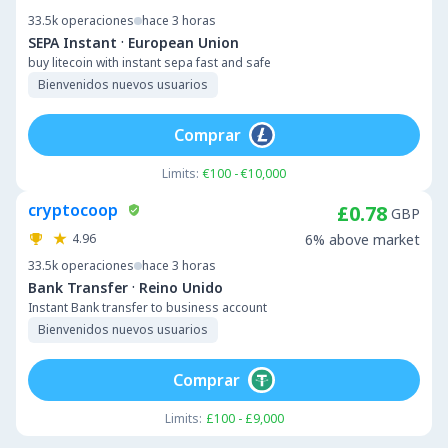
33.5k
operaciones
hace 3 horas
·
SEPA Instant
European Union
buy litecoin with instant sepa fast and safe
Bienvenidos nuevos usuarios
Comprar
Limits:
€100 - €10,000
cryptocoop
£0.78
GBP
4.96
6% above market
33.5k
operaciones
hace 3 horas
·
Bank Transfer
Reino Unido
Instant Bank transfer to business account
Bienvenidos nuevos usuarios
Comprar
Limits:
£100 - £9,000