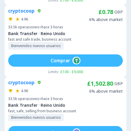
Limits:
£100 - £9,000
cryptocoop
£0.78
GBP
4.96
6% above market
33.5k
operaciones
hace 3 horas
·
Bank Transfer
Reino Unido
fast and safe trade, business account
Bienvenidos nuevos usuarios
Comprar
Limits:
£100 - £9,000
cryptocoop
£1,502.80
GBP
4.96
6% above market
33.5k
operaciones
hace 3 horas
·
Bank Transfer
Reino Unido
fast, safe, selling from business account
Bienvenidos nuevos usuarios