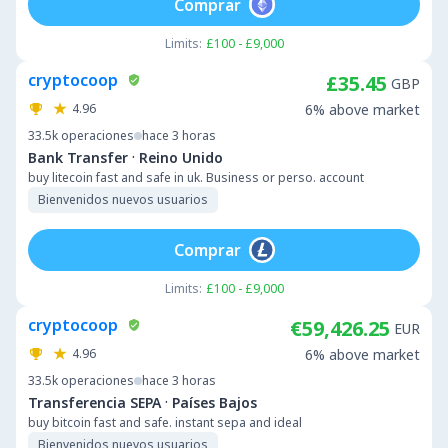
Comprar
Limits:
£100 - £9,000
cryptocoop
£35.45
GBP
4.96
6% above market
33.5k
operaciones
hace 3 horas
·
Bank Transfer
Reino Unido
buy litecoin fast and safe in uk. Business or perso. account
Bienvenidos nuevos usuarios
Comprar
Limits:
£100 - £9,000
cryptocoop
€59,426.25
EUR
4.96
6% above market
33.5k
operaciones
hace 3 horas
·
Transferencia SEPA
Países Bajos
buy bitcoin fast and safe. instant sepa and ideal
Bienvenidos nuevos usuarios