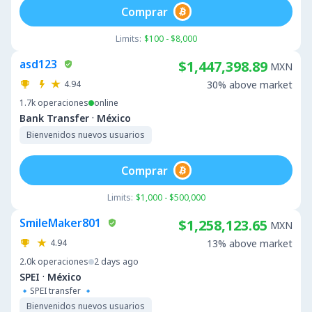
Comprar
Limits:
$100 - $8,000
asd123
$1,447,398.89
MXN
4.94
30% above market
1.7k
operaciones
online
·
Bank Transfer
México
Bienvenidos nuevos usuarios
Comprar
Limits:
$1,000 - $500,000
SmileMaker801
$1,258,123.65
MXN
4.94
13% above market
2.0k
operaciones
2 days ago
·
SPEI
México
🔹️SPEI transfer 🔹️
Bienvenidos nuevos usuarios