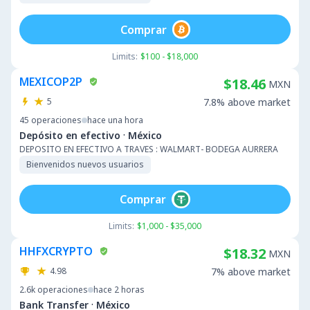
Comprar
Limits:
$100 - $18,000
MEXICOP2P
$18.46
MXN
5
7.8% above market
45
operaciones
hace una hora
·
Depósito en efectivo
México
DEPOSITO EN EFECTIVO A TRAVES : WALMART- BODEGA AURRERA
Bienvenidos nuevos usuarios
Comprar
Limits:
$1,000 - $35,000
HHFXCRYPTO
$18.32
MXN
4.98
7% above market
2.6k
operaciones
hace 2 horas
·
Bank Transfer
México