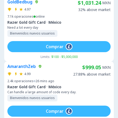
GoldBedbug
$1,031.24
MXN
4.97
32% above market
7.1k
operaciones
online
·
Razer Gold Gift Card
México
Need a lot every day
Bienvenidos nuevos usuarios
Comprar
Limits:
$100 - $5,000,000
AmaranthZeb
$999.05
MXN
4.99
27.88% above market
2.4k
operaciones
26 mins ago
·
Razer Gold Gift Card
México
Can handle a large amount of code every day.
Bienvenidos nuevos usuarios
Comprar