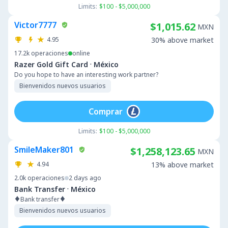
Limits:
$100 - $5,000,000
Victor7777
$1,015.62
MXN
4.95
30% above market
17.2k
operaciones
online
·
Razer Gold Gift Card
México
Do you hope to have an interesting work partner?
Bienvenidos nuevos usuarios
Comprar
Limits:
$100 - $5,000,000
SmileMaker801
$1,258,123.65
MXN
4.94
13% above market
2.0k
operaciones
2 days ago
·
Bank Transfer
México
♦️Bank transfer♦️
Bienvenidos nuevos usuarios