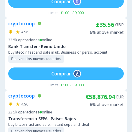
Comprar
Limits:
£100 - £9,000
cryptocoop
£35.56
GBP
4.96
6% above market
33.5k
operaciones
online
·
Bank Transfer
Reino Unido
buy litecoin fast and safe in uk. Business or perso. account
Bienvenidos nuevos usuarios
Comprar
Limits:
£100 - £9,000
cryptocoop
€58,876.94
EUR
4.96
6% above market
33.5k
operaciones
online
·
Transferencia SEPA
Países Bajos
buy bitcoin fast and safe. instant sepa and ideal
Bienvenidos nuevos usuarios