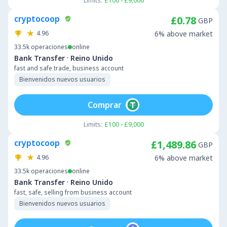
Limits:
£100 - £9,000
cryptocoop
£0.78
GBP
4.96
6% above market
33.5k
operaciones
online
·
Bank Transfer
Reino Unido
fast and safe trade, business account
Bienvenidos nuevos usuarios
Comprar
Limits:
£100 - £9,000
cryptocoop
£1,489.86
GBP
4.96
6% above market
33.5k
operaciones
online
·
Bank Transfer
Reino Unido
fast, safe, selling from business account
Bienvenidos nuevos usuarios