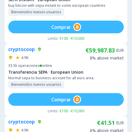
buy bitcoin with sepa instant to some european countries
Bienvenidos nuevos usuarios
Comprar
Limits:
€100 - €10,000
cryptocoop
€59,987.83
EUR
4.96
8% above market
33.5k
operaciones
online
·
Transferencia SEPA
European Union
Normal sepa to business account for all euro area.
Bienvenidos nuevos usuarios
Comprar
Limits:
€100 - €10,000
cryptocoop
€41.51
EUR
4.96
6% above market