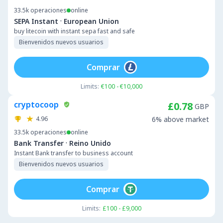
33.5k
operaciones
online
·
SEPA Instant
European Union
buy litecoin with instant sepa fast and safe
Bienvenidos nuevos usuarios
Comprar
Limits:
€100 - €10,000
cryptocoop
£0.78
GBP
4.96
6% above market
33.5k
operaciones
online
·
Bank Transfer
Reino Unido
Instant Bank transfer to business account
Bienvenidos nuevos usuarios
Comprar
Limits:
£100 - £9,000