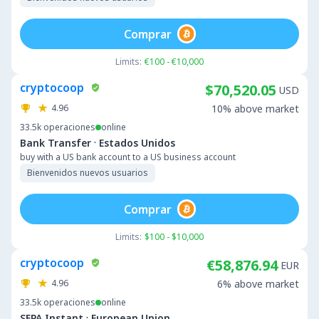
Comprar
Limits:
€100 - €10,000
cryptocoop
$70,520.05
USD
4.96
10% above market
33.5k
operaciones
online
·
Bank Transfer
Estados Unidos
buy with a US bank account to a US business account
Bienvenidos nuevos usuarios
Comprar
Limits:
$100 - $10,000
cryptocoop
€58,876.94
EUR
4.96
6% above market
33.5k
operaciones
online
·
SEPA Instant
European Union