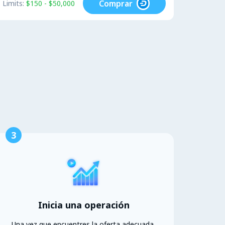
Comprar
Limits:
$150 - $50,000
3
Inicia una operación
Una vez que encuentres la oferta adecuada,