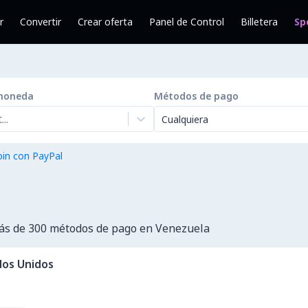
r
Convertir
Crear oferta
Panel de Control
Billetera
Sp
moneda
Métodos de pago
..
Cualquiera
in con PayPal
ás de 300 métodos de pago en Venezuela
dos Unidos