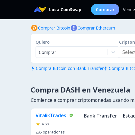
LocalCoinSwap
Comprar
Vende
Comprar Bitcoin
Comprar Ethereum
Quiero
Cripto
Select.
Comprar
Compra Bitcoin con Bank Transfer
Compra Bitco


Compra DASH en Venezuela
Comience a comprar criptomonedas usando m
VitalikTrades
Bank Transfer
·
Esta
4.88
285
operaciones