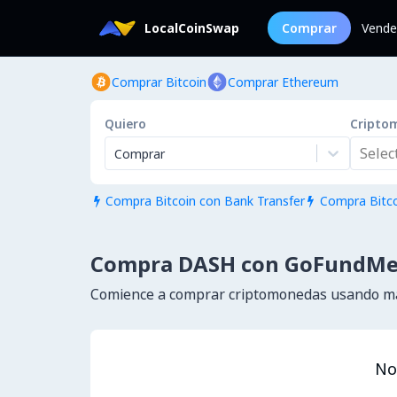
LocalCoinSwap
Comprar
Vende
Comprar Bitcoin
Comprar Ethereum
Quiero
Cripto
Select.
Comprar
Compra Bitcoin con Bank Transfer
Compra Bitco


Compra DASH con GoFundM
Comience a comprar criptomonedas usando má
No