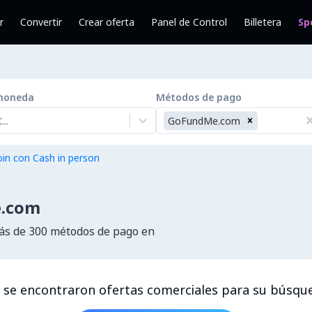
r
Convertir
Crear oferta
Panel de Control
Billetera
Sp
moneda
Métodos de pago
..
GoFundMe.com
in con Cash in person
e.com
s de 300 métodos de pago en
 se encontraron ofertas comerciales para su búsqu