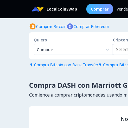
LocalCoinSwap
Comprar
Vende
Comprar Bitcoin
Comprar Ethereum
Quiero
Cripto
Select.
Comprar
Compra Bitcoin con Bank Transfer
Compra Bitco


Compra DASH con Marriott Gi
Comience a comprar criptomonedas usando má
No