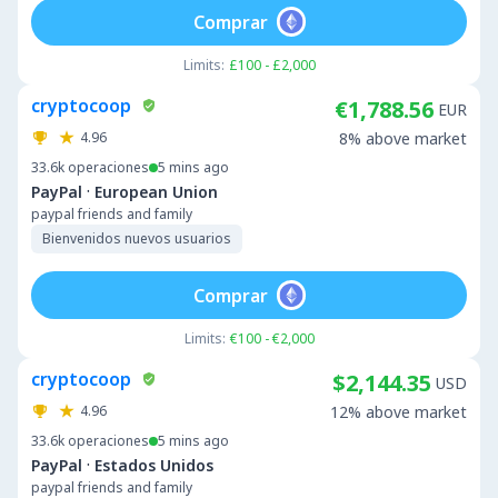
Comprar
Limits:
£100 - £2,000
cryptocoop
€1,788.56
EUR
4.96
8% above market
33.6k
operaciones
5 mins ago
·
PayPal
European Union
paypal friends and family
Bienvenidos nuevos usuarios
Comprar
Limits:
€100 - €2,000
cryptocoop
$2,144.35
USD
4.96
12% above market
33.6k
operaciones
5 mins ago
·
PayPal
Estados Unidos
paypal friends and family