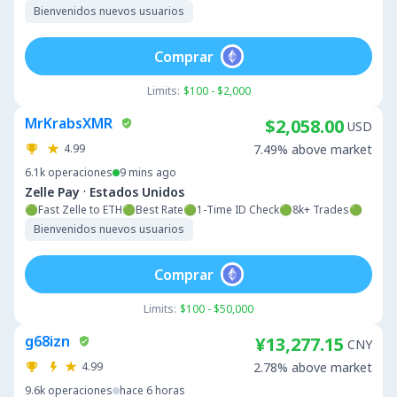
Bienvenidos nuevos usuarios
Comprar
Limits:
$100 - $2,000
MrKrabsXMR
$2,058.00
USD
4.99
7.49% above market
6.1k
operaciones
9 mins ago
·
Zelle Pay
Estados Unidos
🟢Fast Zelle to ETH🟢Best Rate🟢1-Time ID Check🟢8k+ Trades🟢
Bienvenidos nuevos usuarios
Comprar
Limits:
$100 - $50,000
g68izn
¥13,277.15
CNY
4.99
2.78% above market
9.6k
operaciones
hace 6 horas