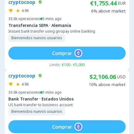
cryptocoop
€1,755.44
EUR
4.96
6% above market
33.6k
operaciones
5 mins ago
·
Transferencia SEPA
Alemania
Instant bank transfer using giropay online banking
Bienvenidos nuevos usuarios
Comprar
Limits:
€100 - €5,000
cryptocoop
$2,106.06
USD
4.96
10% above market
33.6k
operaciones
5 mins ago
·
Bank Transfer
Estados Unidos
US bank transfer to business account
Bienvenidos nuevos usuarios
Comprar