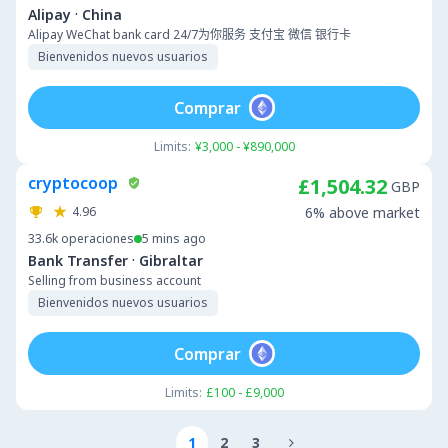
·
Alipay
China
Alipay WeChat bank card 24/7为你服务 支付宝 微信 银行卡
Bienvenidos nuevos usuarios
Comprar
Limits:
¥3,000 - ¥890,000
cryptocoop
£1,504.32
GBP
4.96
6% above market
33.6k
operaciones
5 mins ago
·
Bank Transfer
Gibraltar
Selling from business account
Bienvenidos nuevos usuarios
Comprar
Limits:
£100 - £9,000
1
2
3
