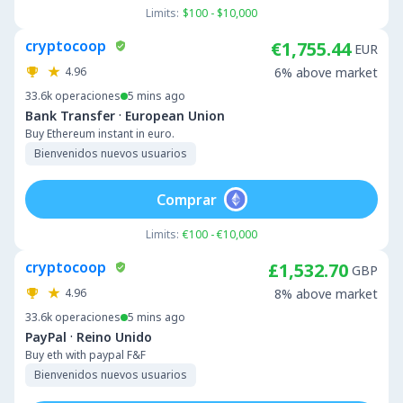
Limits:
$100 - $10,000
cryptocoop
€1,755.44
EUR
4.96
6% above market
33.6k
operaciones
5 mins ago
·
Bank Transfer
European Union
Buy Ethereum instant in euro.
Bienvenidos nuevos usuarios
Comprar
Limits:
€100 - €10,000
cryptocoop
£1,532.70
GBP
4.96
8% above market
33.6k
operaciones
5 mins ago
·
PayPal
Reino Unido
Buy eth with paypal F&F
Bienvenidos nuevos usuarios