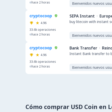
hace 2 horas
Bienvenidos nuevos usu
cryptocoop
SEPA Instant
·
Europ
buy litecoin with instant 
4.96
33.6k
operaciones
hace 2 horas
Bienvenidos nuevos usu
cryptocoop
Bank Transfer
·
Rein
Instant Bank transfer to 
4.96
33.6k
operaciones
hace 2 horas
Bienvenidos nuevos usu
Cómo comprar USD Coin en 