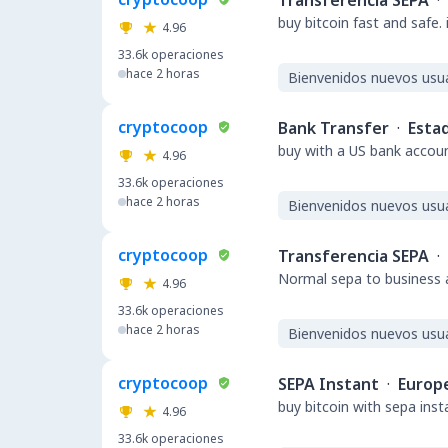
Transferencia SEPA
·
buy bitcoin fast and safe.
4.96
33.6k
operaciones
hace 2 horas
Bienvenidos nuevos usu
cryptocoop
Bank Transfer
·
Esta
buy with a US bank accou
4.96
33.6k
operaciones
hace 2 horas
Bienvenidos nuevos usu
cryptocoop
Transferencia SEPA
·
Normal sepa to business a
4.96
33.6k
operaciones
hace 2 horas
Bienvenidos nuevos usu
cryptocoop
SEPA Instant
·
Europ
buy bitcoin with sepa ins
4.96
33.6k
operaciones