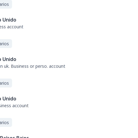
arios
o Unido
ness account
arios
o Unido
 in uk. Business or perso. account
arios
o Unido
usiness account
arios