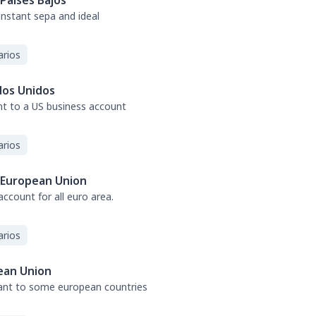
Países Bajos
 instant sepa and ideal
arios
dos Unidos
nt to a US business account
arios
European Union
ccount for all euro area.
arios
ean Union
tant to some european countries