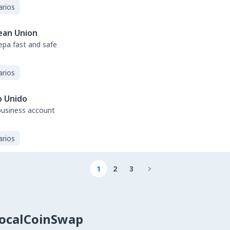
arios
ean Union
sepa fast and safe
arios
o Unido
business account
arios
1
2
3

LocalCoinSwap