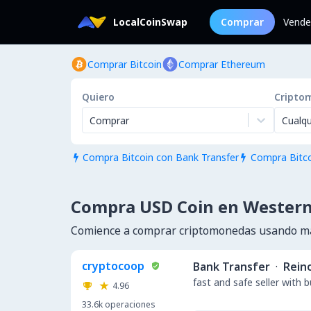
LocalCoinSwap
Comprar
Vende
Comprar Bitcoin
Comprar Ethereum
Quiero
Cripto
Comprar
Cualqu
Compra Bitcoin con Bank Transfer
Compra Bitco


Compra USD Coin en Western
Comience a comprar criptomonedas usando m
cryptocoop
Bank Transfer
·
Rein
fast and safe seller with 
4.96
33.6k
operaciones