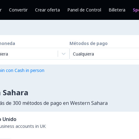
r
Convertir
Crear oferta
Panel de Control
Billetera
Sp
moneda
Métodos de pago
iera
Cualquiera
in con Cash in person
 Sahara
ás de 300 métodos de pago en Western Sahara
o Unido
business accounts in UK