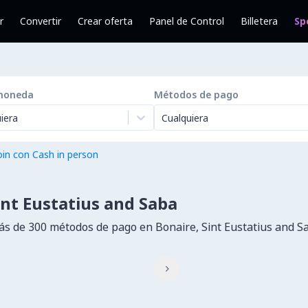
r
Convertir
Crear oferta
Panel de Control
Billetera
Sp
moneda
Métodos de pago
iera
Cualquiera
in con Cash in person
nt Eustatius and Saba
 de 300 métodos de pago en Bonaire, Sint Eustatius and S
