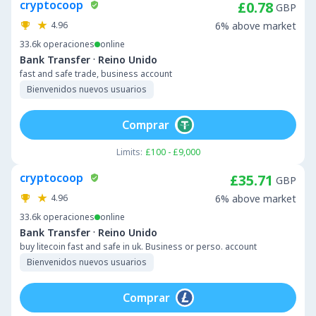
cryptocoop
£0.78
GBP
4.96
6% above market
33.6k
operaciones
online
·
Bank Transfer
Reino Unido
fast and safe trade, business account
Bienvenidos nuevos usuarios
Comprar
Limits:
£100 - £9,000
cryptocoop
£35.71
GBP
4.96
6% above market
33.6k
operaciones
online
·
Bank Transfer
Reino Unido
buy litecoin fast and safe in uk. Business or perso. account
Bienvenidos nuevos usuarios
Comprar