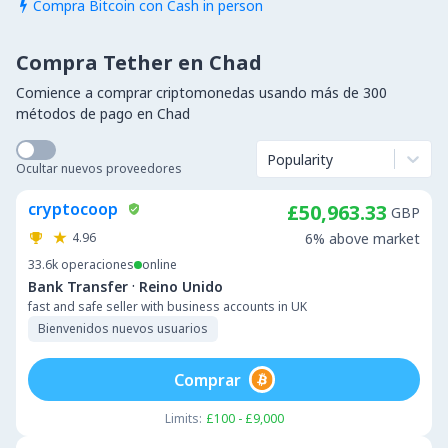
Compra Bitcoin con Cash in person

Compra Tether en Chad
Comience a comprar criptomonedas usando más de 300
métodos de pago en Chad
Popularity
Ocultar nuevos proveedores
cryptocoop
£50,963.33
GBP
4.96
6% above market
33.6k
operaciones
online
·
Bank Transfer
Reino Unido
fast and safe seller with business accounts in UK
Bienvenidos nuevos usuarios
Comprar
Limits:
£100 - £9,000