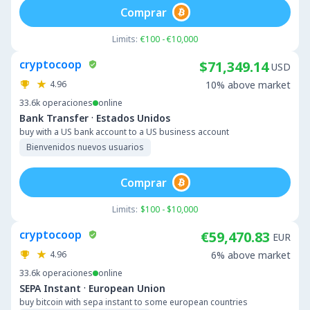
Comprar
Limits:
€100 - €10,000
cryptocoop
$71,349.14
USD
4.96
10% above market
33.6k
operaciones
online
·
Bank Transfer
Estados Unidos
buy with a US bank account to a US business account
Bienvenidos nuevos usuarios
Comprar
Limits:
$100 - $10,000
cryptocoop
€59,470.83
EUR
4.96
6% above market
33.6k
operaciones
online
·
SEPA Instant
European Union
buy bitcoin with sepa instant to some european countries