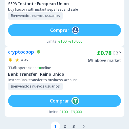
·
SEPA Instant
European Union
buy litecoin with instant sepa fast and safe
Bienvenidos nuevos usuarios
Comprar
Limits:
€100 - €10,000
cryptocoop
£0.78
GBP
4.96
6% above market
33.6k
operaciones
online
·
Bank Transfer
Reino Unido
Instant Bank transfer to business account
Bienvenidos nuevos usuarios
Comprar
Limits:
£100 - £9,000
1
2
3
