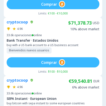
Comprar
Limits:
€100 - €10,000
cryptocoop
$71,378.73
USD
4.96
10% above market
33.6k
operaciones
online
·
Bank Transfer
Estados Unidos
buy with a US bank account to a US business account
Bienvenidos nuevos usuarios
Comprar
Limits:
$100 - $10,000
cryptocoop
€59,540.81
EUR
4.96
6% above market
33.6k
operaciones
online
·
SEPA Instant
European Union
buy bitcoin with sepa instant to some european countries