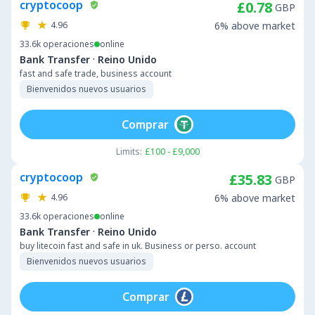
cryptocoop
£0.78
GBP
4.96
6% above market
33.6k
operaciones
online
·
Bank Transfer
Reino Unido
fast and safe trade, business account
Bienvenidos nuevos usuarios
Comprar
Limits:
£100 - £9,000
cryptocoop
£35.83
GBP
4.96
6% above market
33.6k
operaciones
online
·
Bank Transfer
Reino Unido
buy litecoin fast and safe in uk. Business or perso. account
Bienvenidos nuevos usuarios
Comprar