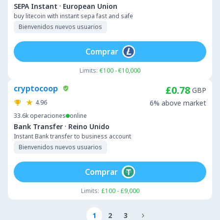
·
SEPA Instant
European Union
buy litecoin with instant sepa fast and safe
Bienvenidos nuevos usuarios
Comprar
Limits:
€100 - €10,000
cryptocoop
£0.78
GBP
4.96
6% above market
33.6k
operaciones
online
·
Bank Transfer
Reino Unido
Instant Bank transfer to business account
Bienvenidos nuevos usuarios
Comprar
Limits:
£100 - £9,000
1
2
3
