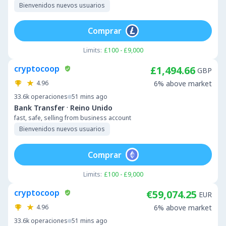
Bienvenidos nuevos usuarios
Comprar
Limits:
£100 - £9,000
cryptocoop
£1,494.66
GBP
4.96
6% above market
33.6k
operaciones
51 mins ago
·
Bank Transfer
Reino Unido
fast, safe, selling from business account
Bienvenidos nuevos usuarios
Comprar
Limits:
£100 - £9,000
cryptocoop
€59,074.25
EUR
4.96
6% above market
33.6k
operaciones
51 mins ago