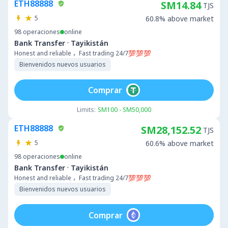
ETH88888
SM14.84
TJS
5
60.8% above market
98
operaciones
online
·
Bank Transfer
Tayikistán
Honest and reliable ，Fast trading 24/7💯💯💯
Bienvenidos nuevos usuarios
Comprar
Limits:
SM100 - SM50,000
ETH88888
SM28,152.52
TJS
5
60.6% above market
98
operaciones
online
·
Bank Transfer
Tayikistán
Honest and reliable ，Fast trading 24/7💯💯💯
Bienvenidos nuevos usuarios
Comprar