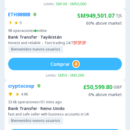
Limits:
SM100 - SM50,000
ETH88888
SM949,501.07
TJS
5
60% above market
98
operaciones
online
·
Bank Transfer
Tayikistán
Honest and reliable ，Fast trading 24/7💯💯💯
Bienvenidos nuevos usuarios
Comprar
Limits:
SM50 - SM5,000
cryptocoop
£50,599.80
GBP
4.96
6% above market
33.6k
operaciones
51 mins ago
·
Bank Transfer
Reino Unido
fast and safe seller with business accounts in UK
Bienvenidos nuevos usuarios