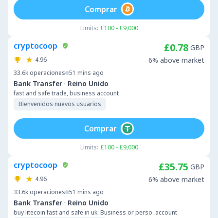
Comprar
Limits:
£100 - £9,000
cryptocoop
£0.78
GBP
4.96
6% above market
33.6k
operaciones
51 mins ago
·
Bank Transfer
Reino Unido
fast and safe trade, business account
Bienvenidos nuevos usuarios
Comprar
Limits:
£100 - £9,000
cryptocoop
£35.75
GBP
4.96
6% above market
33.6k
operaciones
51 mins ago
·
Bank Transfer
Reino Unido
buy litecoin fast and safe in uk. Business or perso. account