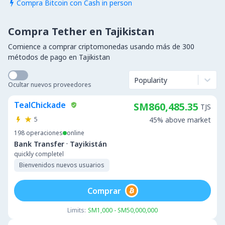
Compra Bitcoin con Cash in person

Compra Tether en Tajikistan
Comience a comprar criptomonedas usando más de 300
métodos de pago en Tajikistan
Popularity
Ocultar nuevos proveedores
TealChickade
SM860,485.35
TJS
5
45% above market
198
operaciones
online
·
Bank Transfer
Tayikistán
quickly completel
Bienvenidos nuevos usuarios
Comprar
Limits:
SM1,000 - SM50,000,000