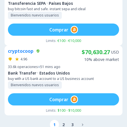
·
Transferencia SEPA
Países Bajos
buy bitcoin fast and safe. instant sepa and ideal
Bienvenidos nuevos usuarios
Comprar
Limits:
€100 - €10,000
cryptocoop
$70,630.27
USD
4.96
10% above market
33.6k
operaciones
51 mins ago
·
Bank Transfer
Estados Unidos
buy with a US bank account to a US business account
Bienvenidos nuevos usuarios
Comprar
Limits:
$100 - $10,000
1
2
3
