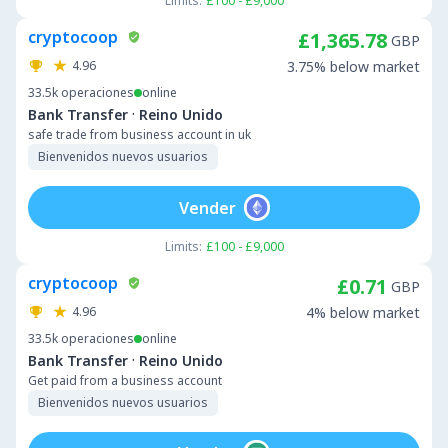
Limits:
£100 - £9,000
cryptocoop
£1,365.78
GBP
4.96
3.75% below market
33.5k
operaciones
online
·
Bank Transfer
Reino Unido
safe trade from business account in uk
Bienvenidos nuevos usuarios
Vender
Limits:
£100 - £9,000
cryptocoop
£0.71
GBP
4.96
4% below market
33.5k
operaciones
online
·
Bank Transfer
Reino Unido
Get paid from a business account
Bienvenidos nuevos usuarios