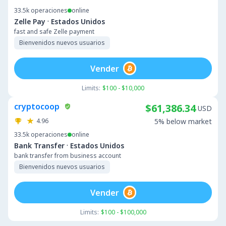
33.5k
operaciones
online
·
Zelle Pay
Estados Unidos
fast and safe Zelle payment
Bienvenidos nuevos usuarios
Vender
Limits:
$100 - $10,000
cryptocoop
$61,386.34
USD
4.96
5% below market
33.5k
operaciones
online
·
Bank Transfer
Estados Unidos
bank transfer from business account
Bienvenidos nuevos usuarios
Vender
Limits:
$100 - $100,000