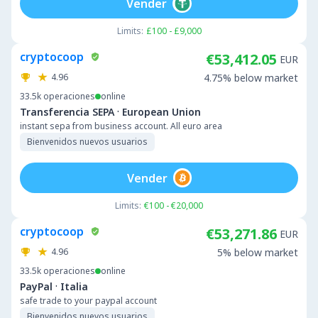
Vender
Limits:
£100 - £9,000
cryptocoop
€53,412.05
EUR
4.96
4.75% below market
33.5k
operaciones
online
·
Transferencia SEPA
European Union
instant sepa from business account. All euro area
Bienvenidos nuevos usuarios
Vender
Limits:
€100 - €20,000
cryptocoop
€53,271.86
EUR
4.96
5% below market
33.5k
operaciones
online
·
PayPal
Italia
safe trade to your paypal account
Bienvenidos nuevos usuarios