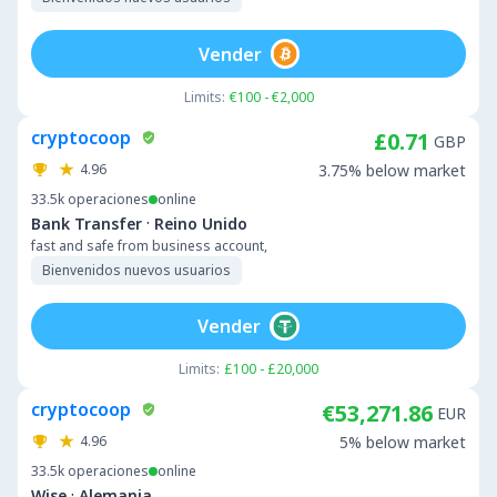
Vender
Limits:
€100 - €2,000
cryptocoop
£0.71
GBP
4.96
3.75% below market
33.5k
operaciones
online
·
Bank Transfer
Reino Unido
fast and safe from business account,
Bienvenidos nuevos usuarios
Vender
Limits:
£100 - £20,000
cryptocoop
€53,271.86
EUR
4.96
5% below market
33.5k
operaciones
online
·
Wise
Alemania