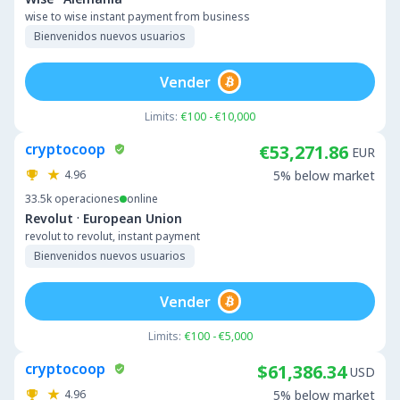
wise to wise instant payment from business
Bienvenidos nuevos usuarios
Vender
Limits:
€100 - €10,000
cryptocoop
€53,271.86
EUR
4.96
5% below market
33.5k
operaciones
online
·
Revolut
European Union
revolut to revolut, instant payment
Bienvenidos nuevos usuarios
Vender
Limits:
€100 - €5,000
cryptocoop
$61,386.34
USD
4.96
5% below market