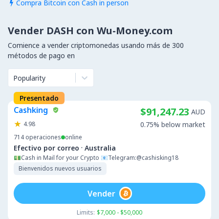
Compra Bitcoin con Cash in person

Vender DASH con Wu-Money.com
Comience a vender criptomonedas usando más de 300
métodos de pago en
Popularity
Presentado
Cashking
$91,247.23
AUD
4.98
0.75% below market
714
operaciones
online
·
Efectivo por correo
Australia
💵Cash in Mail for your Crypto 📧Telegram:@cashisking18
Bienvenidos nuevos usuarios
Vender
Limits:
$7,000 - $50,000