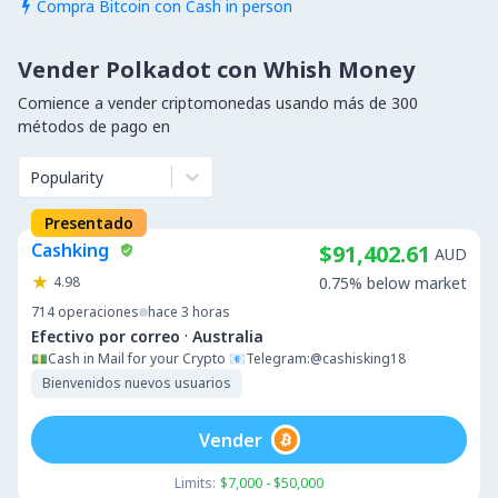
Compra Bitcoin con Cash in person

Vender Polkadot con Whish Money
Comience a vender criptomonedas usando más de 300
métodos de pago en
Popularity
Presentado
Cashking
$91,402.61
AUD
4.98
0.75% below market
714
operaciones
hace 3 horas
·
Efectivo por correo
Australia
💵Cash in Mail for your Crypto 📧Telegram:@cashisking18
Bienvenidos nuevos usuarios
Vender
Limits:
$7,000 - $50,000