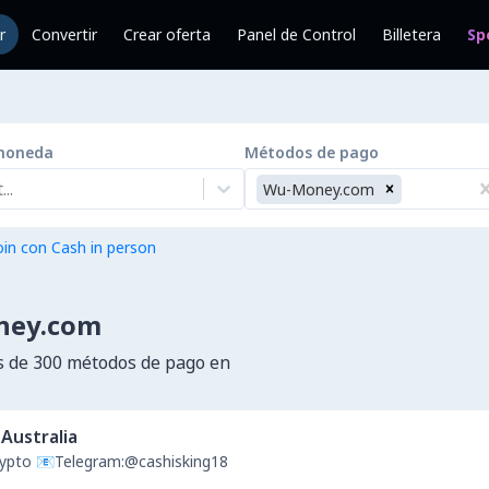
r
Convertir
Crear oferta
Panel de Control
Billetera
Sp
moneda
Métodos de pago
..
Wu-Money.com
in con Cash in person
ney.com
 de 300 métodos de pago en
Australia
Crypto 📧Telegram:@cashisking18