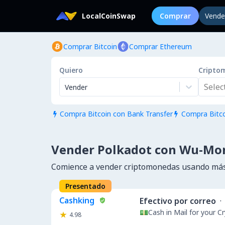
LocalCoinSwap
Comprar
Vende
Comprar Bitcoin
Comprar Ethereum
Quiero
Cripto
Select.
Vender
Compra Bitcoin con Bank Transfer
Compra Bitco


Vender Polkadot con Wu-Mo
Comience a vender criptomonedas usando más
Presentado
Cashking
Efectivo por correo
·
💵Cash in Mail for your 
4.98