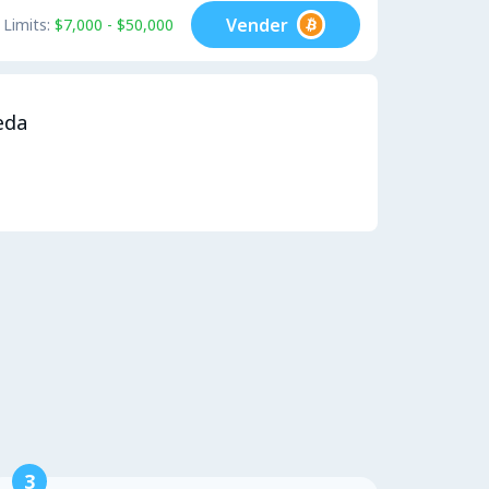
Vender
Limits:
$7,000 - $50,000
eda
3