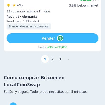
4.98
3.8% below market
8.3k
operaciones
hace 11 horas
·
Revolut
Alemania
Revolut and SEPA instant
Bienvenidos nuevos usuarios
Vender
Limits:
€300 - €30,000
1
2
3

Cómo comprar Bitcoin en
LocalCoinSwap
Es fácil y seguro. Todo lo que necesitas son 5 minutos.