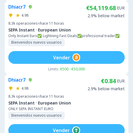
Dhiacr7
€54,119.68
EUR
4.98
2.9% below market
8.3k
operaciones
hace 11 horas
·
SEPA Instant
European Union
Only Instant Euro✅ Lightning Fast Deals✅professional trader✅
Bienvenidos nuevos usuarios
Vender
Limits:
€500 - €50,000
Dhiacr7
€0.84
EUR
4.98
2.9% below market
8.3k
operaciones
hace 11 horas
·
SEPA Instant
European Union
ONLY SEPA INSTANT EURO
Bienvenidos nuevos usuarios
Vender