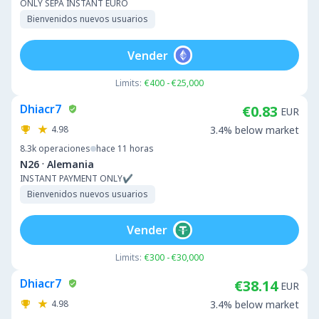
ONLY SEPA INSTANT EURO
Bienvenidos nuevos usuarios
Vender
Limits:
€400 - €25,000
Dhiacr7
€0.83
EUR
4.98
3.4% below market
8.3k
operaciones
hace 11 horas
·
N26
Alemania
INSTANT PAYMENT ONLY✔️
Bienvenidos nuevos usuarios
Vender
Limits:
€300 - €30,000
Dhiacr7
€38.14
EUR
4.98
3.4% below market