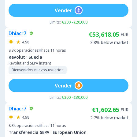
Vender
Limits:
€300 - €20,000
Dhiacr7
€53,618.05
EUR
4.98
3.8% below market
8.3k
operaciones
hace 11 horas
·
Revolut
Suecia
Revolut and SEPA instant
Bienvenidos nuevos usuarios
Vender
Limits:
€300 - €30,000
Dhiacr7
€1,602.65
EUR
4.98
2.7% below market
8.3k
operaciones
hace 11 horas
·
Transferencia SEPA
European Union