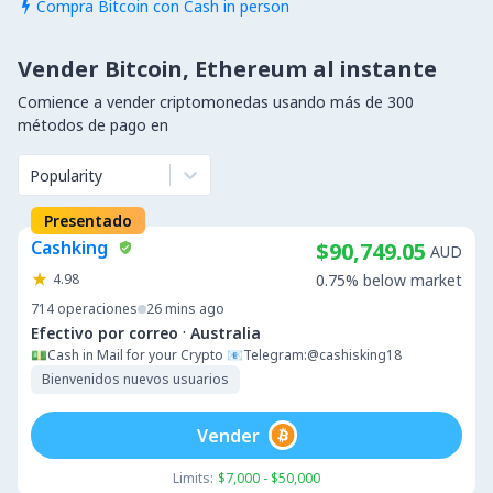
Compra Bitcoin con Cash in person

Vender Bitcoin, Ethereum al instante
Comience a vender criptomonedas usando más de 300
métodos de pago en
Popularity
Presentado
Cashking
$90,749.05
AUD
4.98
0.75% below market
714
operaciones
26 mins ago
·
Efectivo por correo
Australia
💵Cash in Mail for your Crypto 📧Telegram:@cashisking18
Bienvenidos nuevos usuarios
Vender
Limits:
$7,000 - $50,000