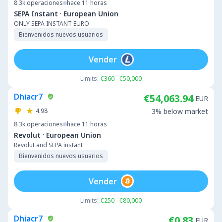
8.3k
operaciones
hace 11 horas
·
SEPA Instant
European Union
ONLY SEPA INSTANT EURO
Bienvenidos nuevos usuarios
Vender
Limits:
€360 - €50,000
Dhiacr7
€54,063.94
EUR
4.98
3% below market
8.3k
operaciones
hace 11 horas
·
Revolut
European Union
Revolut and SEPA instant
Bienvenidos nuevos usuarios
Vender
Limits:
€250 - €80,000
Dhiacr7
€0.83
EUR