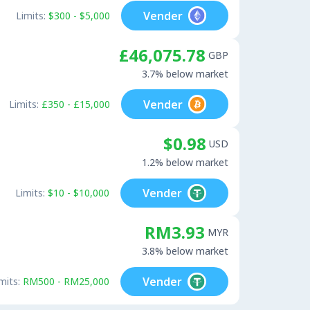
Vender
Limits:
$300 - $5,000
£46,075.78
GBP
3.7% below market
Vender
Limits:
£350 - £15,000
$0.98
USD
1.2% below market
Vender
Limits:
$10 - $10,000
RM3.93
MYR
3.8% below market
Vender
mits:
RM500 - RM25,000