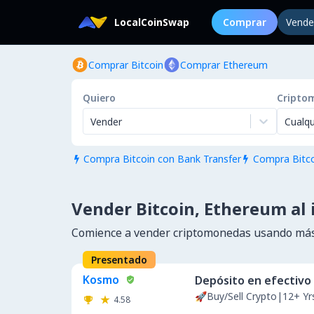
LocalCoinSwap
Comprar
Vende
Comprar Bitcoin
Comprar Ethereum
Quiero
Cripto
Vender
Cualqu
Compra Bitcoin con Bank Transfer
Compra Bitco


Vender Bitcoin, Ethereum al 
Comience a vender criptomonedas usando más
Presentado
Kosmo
Depósito en efectivo
🚀Buy/Sell Crypto|12+ Y
4.58