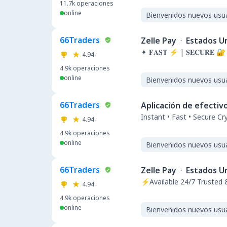
11.7k
operaciones
online
Bienvenidos nuevos usu
66Traders
Zelle Pay
·
Estados U
✦ 𝐅𝐀𝐒𝐓 ⚡ | 𝐒𝐄𝐂𝐔𝐑𝐄 🔐 
4.94
4.9k
operaciones
online
Bienvenidos nuevos usu
66Traders
Aplicación de efectiv
Instant • Fast • Secure C
4.94
4.9k
operaciones
online
Bienvenidos nuevos usu
66Traders
Zelle Pay
·
Estados U
⚡Available 24/7 Trusted 
4.94
4.9k
operaciones
online
Bienvenidos nuevos usu