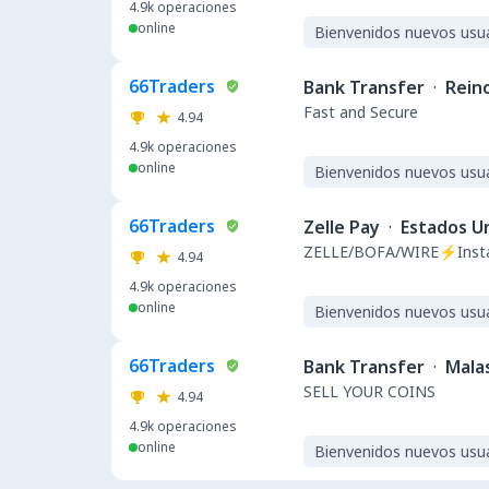
4.9k
operaciones
online
Bienvenidos nuevos usu
66Traders
Bank Transfer
·
Rein
Fast and Secure
4.94
4.9k
operaciones
online
Bienvenidos nuevos usu
66Traders
Zelle Pay
·
Estados U
ZELLE/BOFA/WIRE⚡️Insta
4.94
4.9k
operaciones
online
Bienvenidos nuevos usu
66Traders
Bank Transfer
·
Mala
SELL YOUR COINS
4.94
4.9k
operaciones
online
Bienvenidos nuevos usu