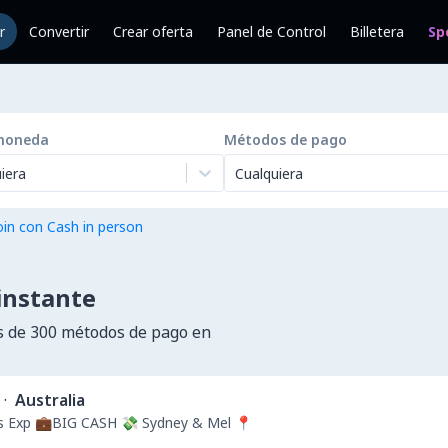
r
Convertir
Crear oferta
Panel de Control
Billetera
Sp
moneda
Métodos de pago
iera
Cualquiera
in con Cash in person
instante
 de 300 métodos de pago en
·
Australia
rs Exp 💼BIG CASH 💸 Sydney & Mel 📍