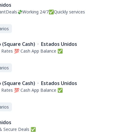
nidos
ntDeals💸Working 24/7✅Quickly services
arios
o (Square Cash)
·
Estados Unidos
t Rates 💯 Cash App Balance ✅
arios
o (Square Cash)
·
Estados Unidos
t Rates 💯 Cash App Balance ✅
arios
nidos
 & Secure Deals ✅