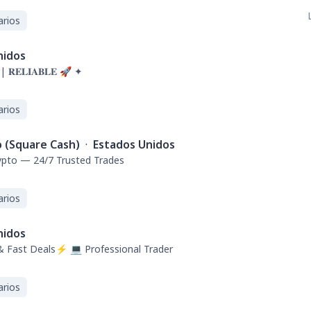
arios
nidos
| 𝐑𝐄𝐋𝐈𝐀𝐁𝐋𝐄 🚀 ✦
arios
o (Square Cash)
·
Estados Unidos
rypto — 24/7 Trusted Trades
arios
nidos
& Fast Deals⚡ 💻 Professional Trader
arios