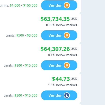
Vender
Limits:
$1,000 - $100,000
$63,734.35
USD
0.99% below market
Vender
Limits:
$500 - $3,000
$64,307.26
USD
0.1% below market
Vender
Limits:
$200 - $15,000
$44.73
USD
1.5% below market
Vender
Limits:
$300 - $15,000