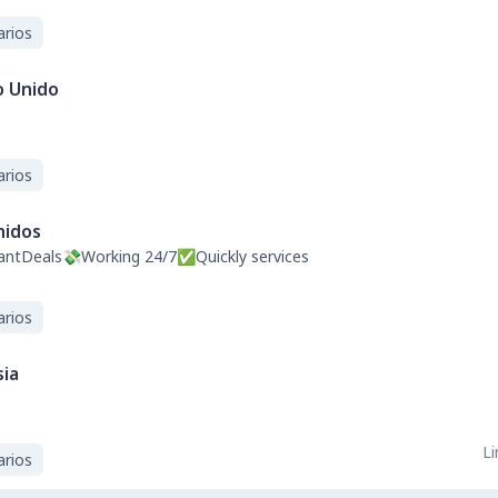
arios
o Unido
arios
nidos
ntDeals💸Working 24/7✅Quickly services
arios
sia
Li
arios