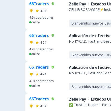
66Traders
Zelle Pay
·
Estados U
ZELLE/BOFA/WIRE⚡️Insta
4.94
4.9k
operaciones
online
Bienvenidos nuevos usu
66Traders
Aplicación de efectiv
No KYC/ID, Fast and Bes
4.94
4.9k
operaciones
online
Bienvenidos nuevos usu
66Traders
Aplicación de efectiv
No KYC/ID, Fast and Bes
4.94
4.9k
operaciones
online
Bienvenidos nuevos usu
66Traders
Zelle Pay
·
Estados U
✅ Trusted Trader | Fast
4.94