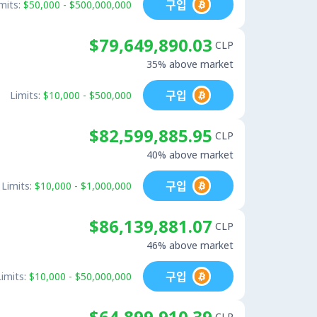
구입
mits:
$50,000 - $500,000,000
$79,649,890.03
CLP
35% above market
구입
Limits:
$10,000 - $500,000
$82,599,885.95
CLP
40% above market
구입
Limits:
$10,000 - $1,000,000
$86,139,881.07
CLP
46% above market
구입
Limits:
$10,000 - $50,000,000
$64,899,910.39
CLP