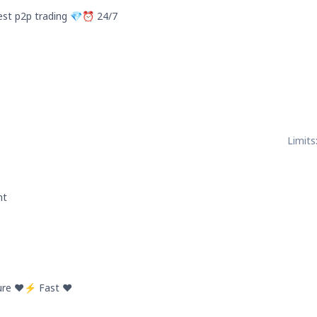
st p2p trading 💎⏰ 24/7
Limits
nt
re ❤️⚡ Fast ❤️