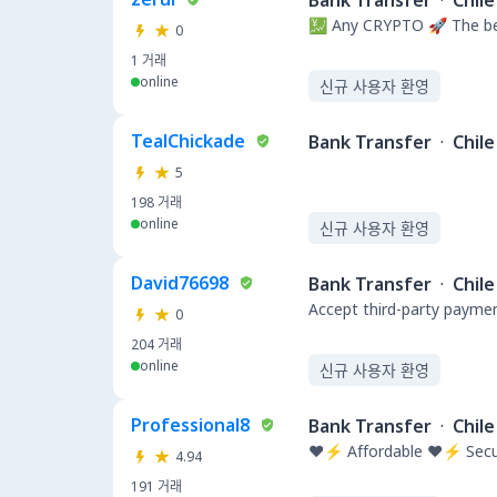
Bank Transfer
·
Chile
💹 Any CRYPTO 🚀 The be
0
1
거래
online
신규 사용자 환영
TealChickade
Bank Transfer
·
Chile
5
198
거래
online
신규 사용자 환영
David76698
Bank Transfer
·
Chile
Accept third-party payme
0
204
거래
online
신규 사용자 환영
Professional8
Bank Transfer
·
Chile
❤️⚡ Affordable ❤️⚡ Secu
4.94
191
거래