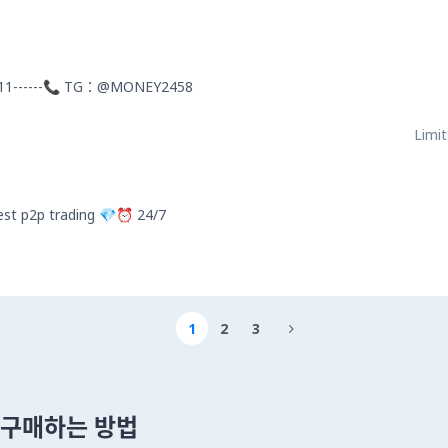
11------📞 TG：@MONEY2458
Limit
st p2p trading 💎⏰ 24/7
1
2
3

 을 구매하는 방법