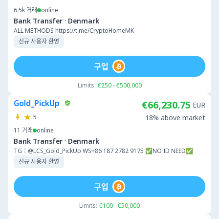
6.5k
거래
online
·
Bank Transfer
Denmark
ALL METHODS https://t.me/CryptoHomeMK
신규 사용자 환영
구입
Limits:
€250 - €500,000
Gold_PickUp
€66,230.75
EUR
5
18% above market
11
거래
online
·
Bank Transfer
Denmark
TG：@LCS_Gold_PickUp WS+86 187 2782 9175 ✅NO ID NEED✅
신규 사용자 환영
구입
Limits:
€100 - €50,000