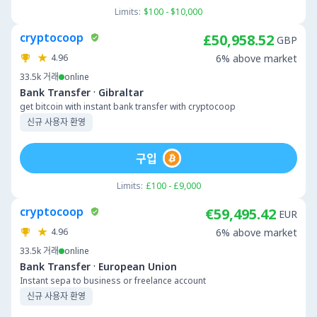
Limits:
$100 - $10,000
cryptocoop
£50,958.52
GBP
4.96
6% above market
33.5k
거래
online
·
Bank Transfer
Gibraltar
get bitcoin with instant bank transfer with cryptocoop
신규 사용자 환영
구입
Limits:
£100 - £9,000
cryptocoop
€59,495.42
EUR
4.96
6% above market
33.5k
거래
online
·
Bank Transfer
European Union
Instant sepa to business or freelance account
신규 사용자 환영