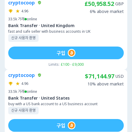
cryptocoop
£50,958.52
GBP
4.96
6% above market
33.5k
거래
online
·
Bank Transfer
United Kingdom
fast and safe seller with business accounts in UK
신규 사용자 환영
구입
Limits:
£100 - £9,000
cryptocoop
$71,144.97
USD
4.96
10% above market
33.5k
거래
online
·
Bank Transfer
United States
buy with a US bank account to a US business account
신규 사용자 환영
구입