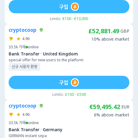
구입
Limits:
€100 - €10,000
cryptocoop
£52,881.49
GBP
4.96
10% above market
33.5k
거래
online
·
Bank Transfer
United Kingdom
special offer for new users to the platform
신규 사용자 환영
구입
Limits:
£100 - £500
cryptocoop
€59,495.42
EUR
4.96
6% above market
33.5k
거래
online
·
Bank Transfer
Germany
GERMAN instant sepa