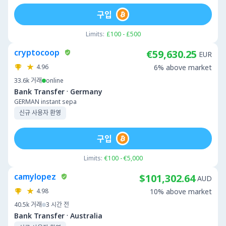
구입
Limits:
£100 - £500
cryptocoop
€59,630.25
EUR
4.96
6% above market
33.6k
거래
online
·
Bank Transfer
Germany
GERMAN instant sepa
신규 사용자 환영
구입
Limits:
€100 - €5,000
camylopez
$101,302.64
AUD
4.98
10% above market
40.5k
거래
3 시간 전
·
Bank Transfer
Australia