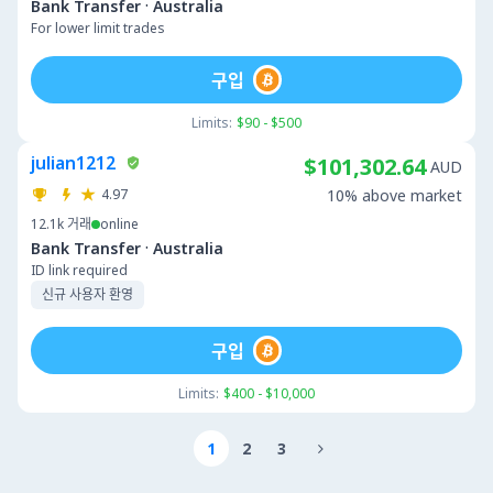
·
Bank Transfer
Australia
For lower limit trades
구입
Limits:
$90 - $500
julian1212
$101,302.64
AUD
4.97
10% above market
12.1k
거래
online
·
Bank Transfer
Australia
ID link required
신규 사용자 환영
구입
Limits:
$400 - $10,000
1
2
3
