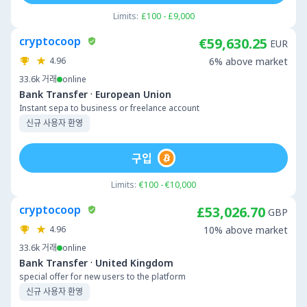
Limits:
£100 - £9,000
cryptocoop
€59,630.25
EUR
4.96
6% above market
33.6k
거래
online
·
Bank Transfer
European Union
Instant sepa to business or freelance account
신규 사용자 환영
구입
Limits:
€100 - €10,000
cryptocoop
£53,026.70
GBP
4.96
10% above market
33.6k
거래
online
·
Bank Transfer
United Kingdom
special offer for new users to the platform
신규 사용자 환영