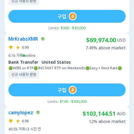
신규 사용자 환영
구입
Limits:
$300 - $30,000
MrKrabsXMR
$69,974.00
USD
4.99
7.49% above market
6.1k
거래
online
·
Bank Transfer
United States
🟢WIRE or RTP🟢INSTANT RTP on Weekends🟢Easy + Best Rate🟢
신규 사용자 환영
구입
Limits:
$100 - $300,000
camylopez
$103,144.51
AUD
4.98
12% above market
40.5k
거래
3 시간 전