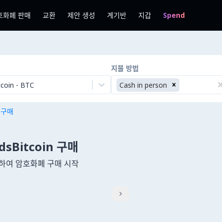
호화폐 판매
교환
제안 생성
계기반
지갑
Spend
지불 방법
tcoin
-
BTC
Cash in person
n 구매
ndsBitcoin 구매
사용하여 암호화폐 구매 시작
