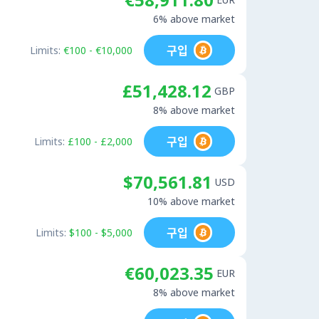
6% above market
구입
Limits:
€100 - €10,000
£51,428.12
GBP
8% above market
구입
Limits:
£100 - £2,000
$70,561.81
USD
10% above market
구입
Limits:
$100 - $5,000
€60,023.35
EUR
8% above market