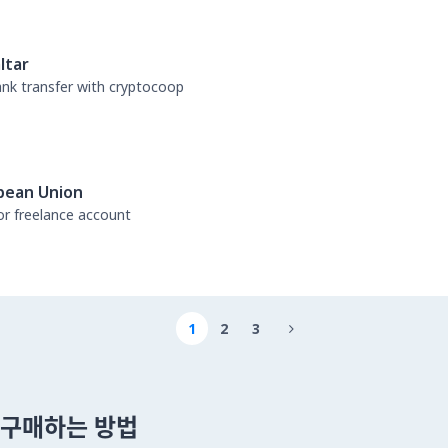
ltar
bank transfer with cryptocoop
pean Union
or freelance account
1
2
3

 을 구매하는 방법