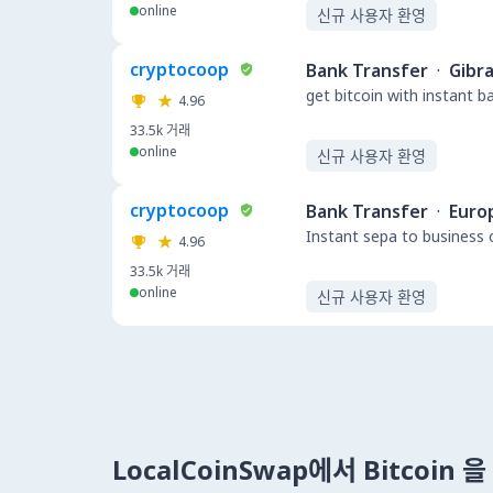
online
신규 사용자 환영
cryptocoop
Bank Transfer
·
Gibra
get bitcoin with instant 
4.96
33.5k
거래
online
신규 사용자 환영
cryptocoop
Bank Transfer
·
Euro
Instant sepa to business 
4.96
33.5k
거래
online
신규 사용자 환영
LocalCoinSwap에서 Bitcoin