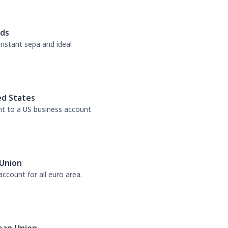
nds
 instant sepa and ideal
ed States
nt to a US business account
Union
ccount for all euro area.