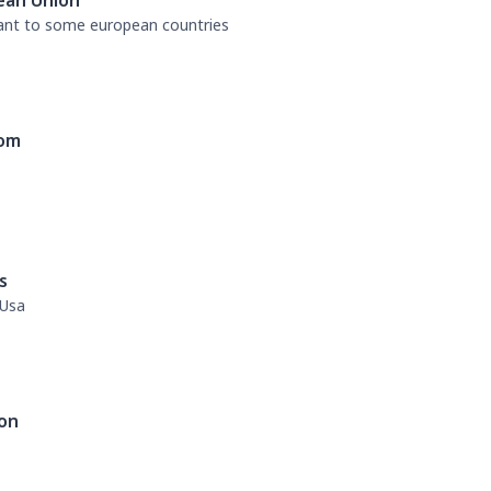
ean Union
tant to some european countries
dom
s
 Usa
on