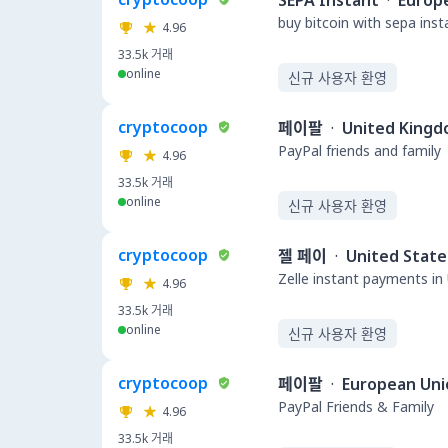
SEPA Instant
·
Europ
buy bitcoin with sepa ins
4.96
33.5k
거래
online
신규 사용자 환영
cryptocoop
페이팔
·
United King
PayPal friends and family
4.96
33.5k
거래
online
신규 사용자 환영
cryptocoop
젤 페이
·
United State
Zelle instant payments in
4.96
33.5k
거래
online
신규 사용자 환영
cryptocoop
페이팔
·
European Uni
PayPal Friends & Family
4.96
33.5k
거래