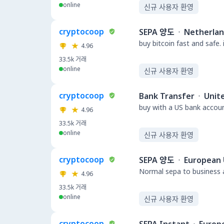
online
신규 사용자 환영
cryptocoop
SEPA 양도
·
Netherla
buy bitcoin fast and safe.
4.96
33.5k
거래
online
신규 사용자 환영
cryptocoop
Bank Transfer
·
Unit
buy with a US bank accou
4.96
33.5k
거래
online
신규 사용자 환영
cryptocoop
SEPA 양도
·
European 
Normal sepa to business a
4.96
33.5k
거래
online
신규 사용자 환영
cryptocoop