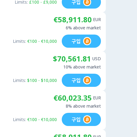
구입
Limits:
£100 - £9,000
€58,911.80
EUR
6% above market
구입
Limits:
€100 - €10,000
$70,561.81
USD
10% above market
구입
Limits:
$100 - $10,000
€60,023.35
EUR
8% above market
구입
Limits:
€100 - €10,000
€58,911.80
EUR