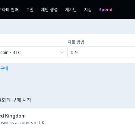
호화폐 판매
교환
제안 생성
계기반
지갑
Spend
지불 방법
tcoin
-
BTC
어느
n 구매
암호화폐 구매 시작
ed Kingdom
business accounts in UK