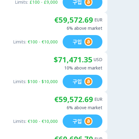
구입
Limits:
£100 - £9,000
€59,572.69
EUR
6% above market
구입
Limits:
€100 - €10,000
$71,471.35
USD
10% above market
구입
Limits:
$100 - $10,000
€59,572.69
EUR
6% above market
구입
Limits:
€100 - €10,000
€60,696.70
EUR