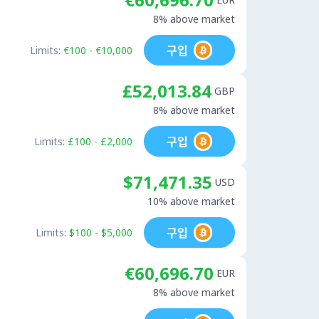
8% above market
구입
Limits:
€100 - €10,000
£52,013.84
GBP
8% above market
구입
Limits:
£100 - £2,000
$71,471.35
USD
10% above market
구입
Limits:
$100 - $5,000
€60,696.70
EUR
8% above market