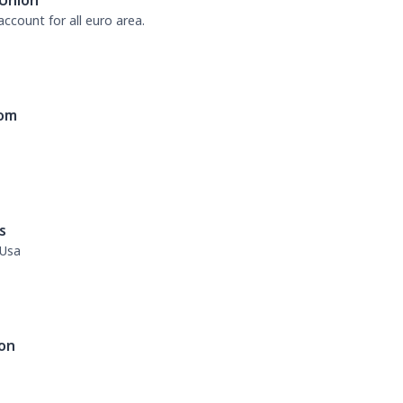
Union
ccount for all euro area.
dom
s
 Usa
on