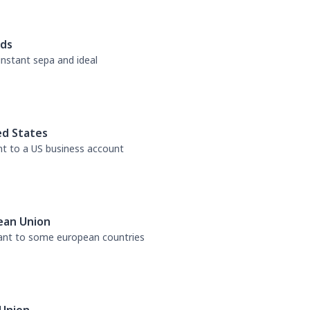
nds
 instant sepa and ideal
ed States
nt to a US business account
ean Union
tant to some european countries