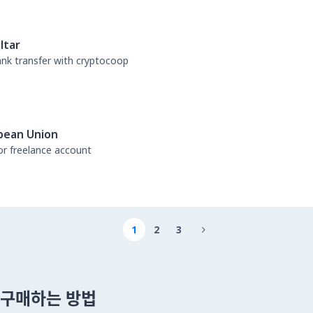
ltar
bank transfer with cryptocoop
pean Union
or freelance account
1
2
3

 을 구매하는 방법