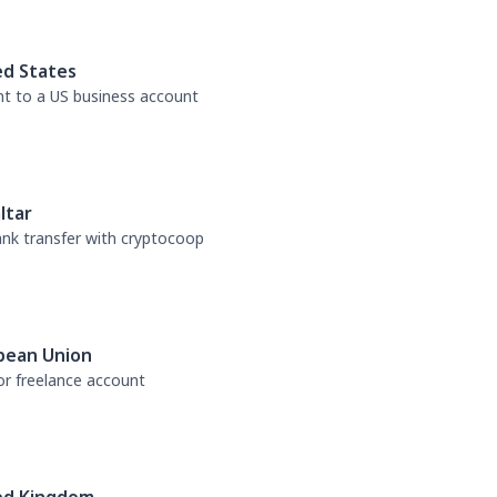
ed States
nt to a US business account
ltar
bank transfer with cryptocoop
pean Union
or freelance account