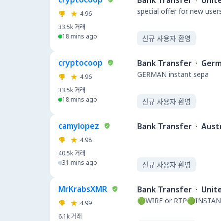
Bank Transfer
·
Unit
special offer for new user
4.96
33.5k
거래
18 mins ago
신규 사용자 환영
cryptocoop
Bank Transfer
·
Germ
GERMAN instant sepa
4.96
33.5k
거래
18 mins ago
신규 사용자 환영
camylopez
Bank Transfer
·
Austr
4.98
40.5k
거래
31 mins ago
신규 사용자 환영
MrKrabsXMR
Bank Transfer
·
Unit
🟢WIRE or RTP🟢INSTAN
4.99
6.1k
거래