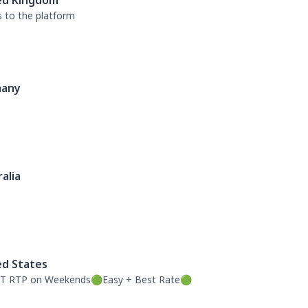
ed Kingdom
s to the platform
any
alia
ed States
T RTP on Weekends🟢Easy + Best Rate🟢