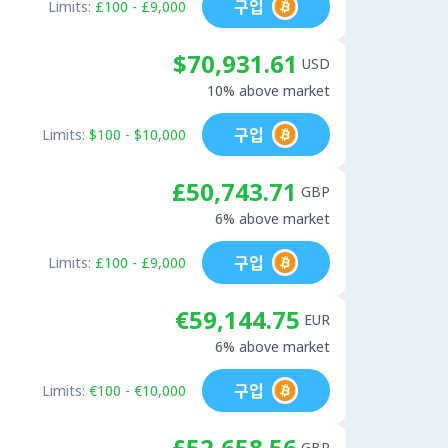
구입
Limits:
£100 - £9,000
$70,931.61
USD
10% above market
구입
Limits:
$100 - $10,000
£50,743.71
GBP
6% above market
구입
Limits:
£100 - £9,000
€59,144.75
EUR
6% above market
구입
Limits:
€100 - €10,000
£52,658.56
GBP