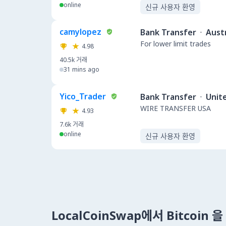
online
신규 사용자 환영
camylopez
Bank Transfer
·
Austr
For lower limit trades
4.98
40.5k
거래
31 mins ago
Yico_Trader
Bank Transfer
·
Unit
WIRE TRANSFER USA
4.93
7.6k
거래
online
신규 사용자 환영
LocalCoinSwap에서 Bitcoin