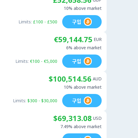
10% above market
구입
Limits:
£100 - £500
€59,144.75
EUR
6% above market
구입
Limits:
€100 - €5,000
$100,514.56
AUD
10% above market
구입
Limits:
$300 - $30,000
$69,313.08
USD
7.49% above market