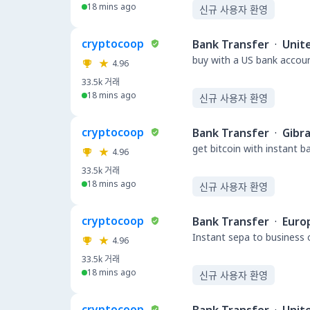
18 mins ago
신규 사용자 환영
cryptocoop
Bank Transfer
·
Unit
buy with a US bank accou
4.96
33.5k
거래
18 mins ago
신규 사용자 환영
cryptocoop
Bank Transfer
·
Gibra
get bitcoin with instant 
4.96
33.5k
거래
18 mins ago
신규 사용자 환영
cryptocoop
Bank Transfer
·
Euro
Instant sepa to business 
4.96
33.5k
거래
18 mins ago
신규 사용자 환영
cryptocoop