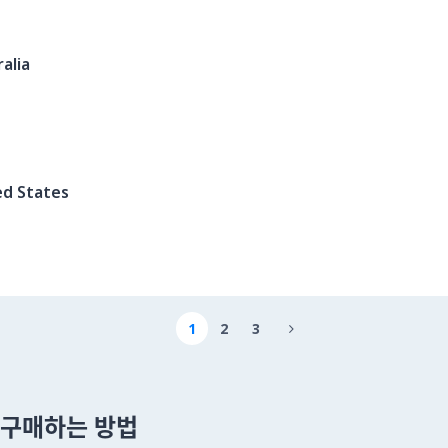
alia
ed States
1
2
3

 을 구매하는 방법