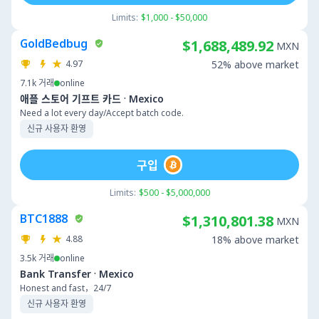
Limits:
$1,000 - $50,000
GoldBedbug
$1,688,489.92
MXN
4.97
52% above market
7.1k
거래
online
·
애플 스토어 기프트 카드
Mexico
Need a lot every day/Accept batch code.
신규 사용자 환영
구입
Limits:
$500 - $5,000,000
BTC1888
$1,310,801.38
MXN
4.88
18% above market
3.5k
거래
online
·
Bank Transfer
Mexico
Honest and fast，24/7
신규 사용자 환영