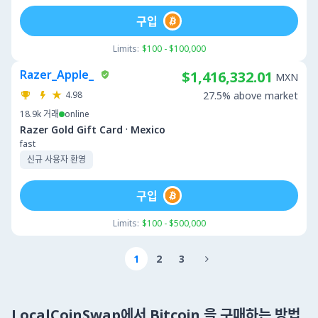
구입
Limits:
$100 - $100,000
Razer_Apple_
$1,416,332.01
MXN
4.98
27.5% above market
18.9k
거래
online
·
Razer Gold Gift Card
Mexico
fast
신규 사용자 환영
구입
Limits:
$100 - $500,000
1
2
3

LocalCoinSwap에서 Bitcoin 을 구매하는 방법