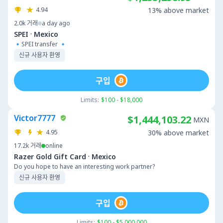
4.94
13% above market
2.0k
거래
a day ago
·
SPEI
Mexico
🔹️SPEI transfer 🔹️
신규 사용자 환영
구입
Limits:
$100 - $18,000
Victor7777
$1,444,103.22
MXN
4.95
30% above market
17.2k
거래
online
·
Razer Gold Gift Card
Mexico
Do you hope to have an interesting work partner?
신규 사용자 환영
구입
Limits:
$100 - $5,000,000