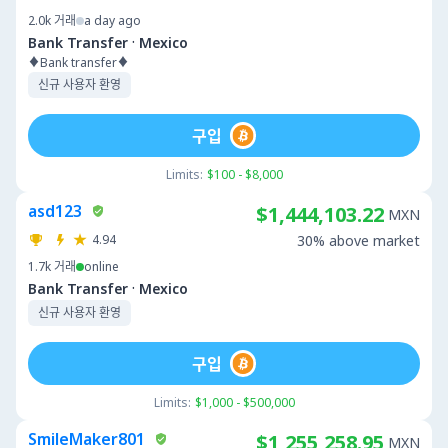
2.0k
거래
a day ago
·
Bank Transfer
Mexico
♦️Bank transfer♦️
신규 사용자 환영
구입
Limits:
$100 - $8,000
asd123
$1,444,103.22
MXN
4.94
30% above market
1.7k
거래
online
·
Bank Transfer
Mexico
신규 사용자 환영
구입
Limits:
$1,000 - $500,000
SmileMaker801
$1,255,258.95
MXN