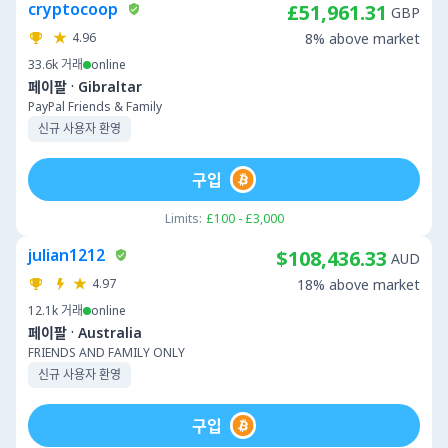
cryptocoop
£51,961.31
GBP
4.96
8% above market
33.6k
거래
online
·
페이팔
Gibraltar
PayPal Friends & Family
신규 사용자 환영
구입
Limits:
£100 - £3,000
julian1212
$108,436.33
AUD
4.97
18% above market
12.1k
거래
online
·
페이팔
Australia
FRIENDS AND FAMILY ONLY
신규 사용자 환영
구입