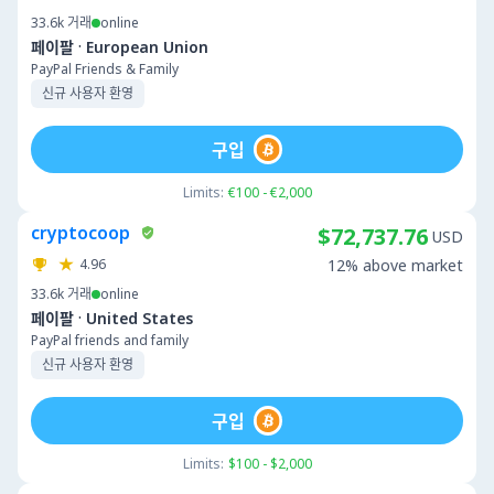
33.6k
거래
online
·
페이팔
European Union
PayPal Friends & Family
신규 사용자 환영
구입
Limits:
€100 - €2,000
cryptocoop
$72,737.76
USD
4.96
12% above market
33.6k
거래
online
·
페이팔
United States
PayPal friends and family
신규 사용자 환영
구입
Limits:
$100 - $2,000