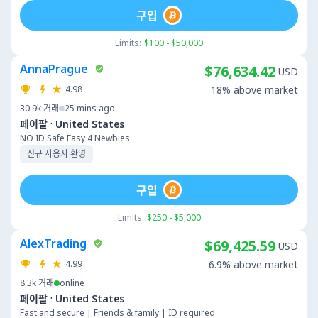
구입
Limits:
$100 - $50,000
AnnaPrague
$76,634.42
USD
4.98
18% above market
30.9k
거래
25 mins ago
·
페이팔
United States
NO ID Safe Easy 4 Newbies
신규 사용자 환영
구입
Limits:
$250 - $5,000
AlexTrading
$69,425.59
USD
4.99
6.9% above market
8.3k
거래
online
·
페이팔
United States
Fast and secure | Friends & family | ID required