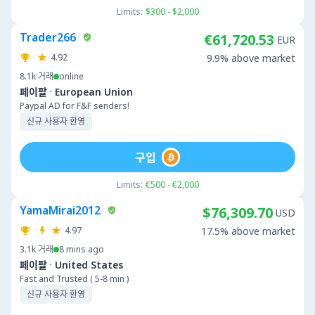
Limits:
$300 - $2,000
Trader266
€61,720.53
EUR
4.92
9.9% above market
8.1k
거래
online
·
페이팔
European Union
Paypal AD for F&F senders!
신규 사용자 환영
구입
Limits:
€500 - €2,000
YamaMirai2012
$76,309.70
USD
4.97
17.5% above market
3.1k
거래
8 mins ago
·
페이팔
United States
Fast and Trusted ( 5-8 min )
신규 사용자 환영