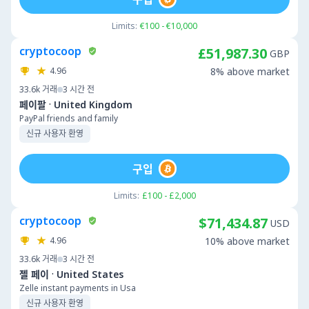
Limits:
€100 - €10,000
cryptocoop
£51,987.30
GBP
4.96
8% above market
33.6k
거래
3 시간 전
·
페이팔
United Kingdom
PayPal friends and family
신규 사용자 환영
구입
Limits:
£100 - £2,000
cryptocoop
$71,434.87
USD
4.96
10% above market
33.6k
거래
3 시간 전
·
젤 페이
United States
Zelle instant payments in Usa
신규 사용자 환영