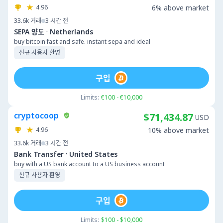
4.96
6% above market
33.6k
거래
3 시간 전
·
SEPA 양도
Netherlands
buy bitcoin fast and safe. instant sepa and ideal
신규 사용자 환영
구입
Limits:
€100 - €10,000
cryptocoop
$71,434.87
USD
4.96
10% above market
33.6k
거래
3 시간 전
·
Bank Transfer
United States
buy with a US bank account to a US business account
신규 사용자 환영
구입
Limits:
$100 - $10,000