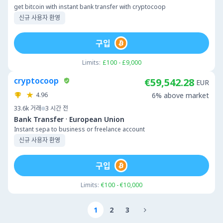
get bitcoin with instant bank transfer with cryptocoop
신규 사용자 환영
구입
Limits:
£100 - £9,000
cryptocoop
€59,542.28
EUR
4.96
6% above market
33.6k
거래
3 시간 전
·
Bank Transfer
European Union
Instant sepa to business or freelance account
신규 사용자 환영
구입
Limits:
€100 - €10,000
1
2
3
