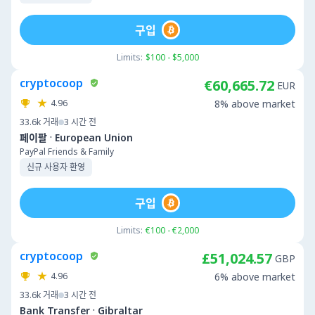
구입
Limits:
$100 - $5,000
cryptocoop
€60,665.72
EUR
4.96
8% above market
33.6k
거래
3 시간 전
·
페이팔
European Union
PayPal Friends & Family
신규 사용자 환영
구입
Limits:
€100 - €2,000
cryptocoop
£51,024.57
GBP
4.96
6% above market
33.6k
거래
3 시간 전
·
Bank Transfer
Gibraltar