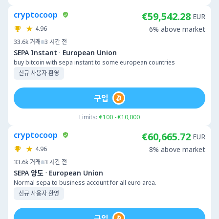
cryptocoop
€59,542.28
EUR
4.96
6% above market
33.6k
거래
3 시간 전
·
SEPA Instant
European Union
buy bitcoin with sepa instant to some european countries
신규 사용자 환영
구입
Limits:
€100 - €10,000
cryptocoop
€60,665.72
EUR
4.96
8% above market
33.6k
거래
3 시간 전
·
SEPA 양도
European Union
Normal sepa to business account for all euro area.
신규 사용자 환영
구입