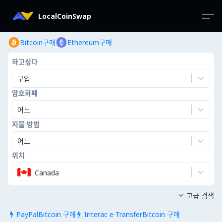
LocalCoinSwap
Bitcoin구매
Ethereum구매
하고싶다
구입
암호화폐
어느
지불 방법
어느
위치
Canada
고급 검색

PayPalBitcoin 구매
Interac e-TransferBitcoin 구매

