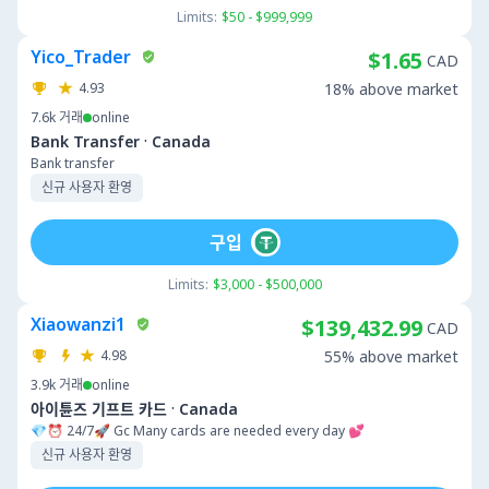
Limits:
$50 - $999,999
Yico_Trader
$1.65
CAD
4.93
18% above market
7.6k
거래
online
·
Bank Transfer
Canada
Bank transfer
신규 사용자 환영
구입
Limits:
$3,000 - $500,000
Xiaowanzi1
$139,432.99
CAD
4.98
55% above market
3.9k
거래
online
·
아이튠즈 기프트 카드
Canada
💎⏰ 24/7🚀 Gc Many cards are needed every day 💕
신규 사용자 환영