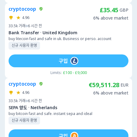
cryptocoop
£35.45
GBP
4.96
6% above market
33.5k
거래
6 시간 전
·
Bank Transfer
United Kingdom
buy litecoin fast and safe in uk. Business or perso. account
신규 사용자 환영
구입
Limits:
£100 - £9,000
cryptocoop
€59,511.28
EUR
4.96
6% above market
33.5k
거래
6 시간 전
·
SEPA 양도
Netherlands
buy bitcoin fast and safe. instant sepa and ideal
신규 사용자 환영
구입