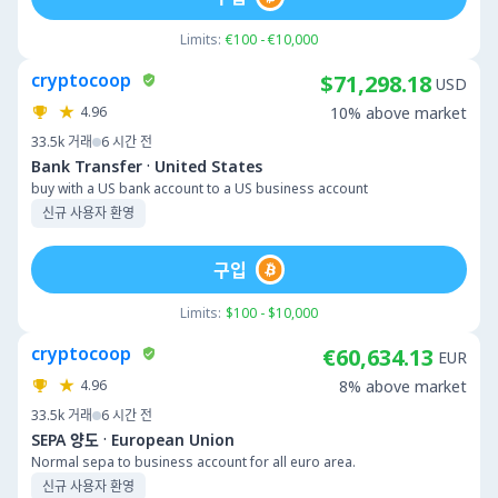
Limits:
€100 - €10,000
cryptocoop
$71,298.18
USD
4.96
10% above market
33.5k
거래
6 시간 전
·
Bank Transfer
United States
buy with a US bank account to a US business account
신규 사용자 환영
구입
Limits:
$100 - $10,000
cryptocoop
€60,634.13
EUR
4.96
8% above market
33.5k
거래
6 시간 전
·
SEPA 양도
European Union
Normal sepa to business account for all euro area.
신규 사용자 환영