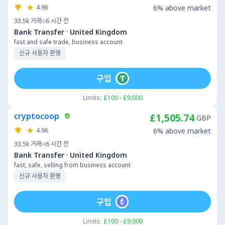
4.96
6% above market
33.5k
거래
6 시간 전
·
Bank Transfer
United Kingdom
fast and safe trade, business account
신규 사용자 환영
구입
Limits:
£100 - £9,000
cryptocoop
£1,505.74
GBP
4.96
6% above market
33.5k
거래
6 시간 전
·
Bank Transfer
United Kingdom
fast, safe, selling from business account
신규 사용자 환영
구입
Limits:
£100 - £9,000