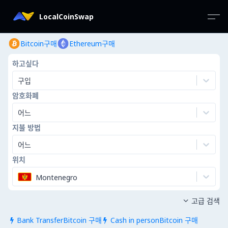
LocalCoinSwap
Bitcoin구매
Ethereum구매
하고싶다
구입
암호화폐
어느
지불 방법
어느
위치
Montenegro
고급 검색

Bank TransferBitcoin 구매
Cash in personBitcoin 구매

