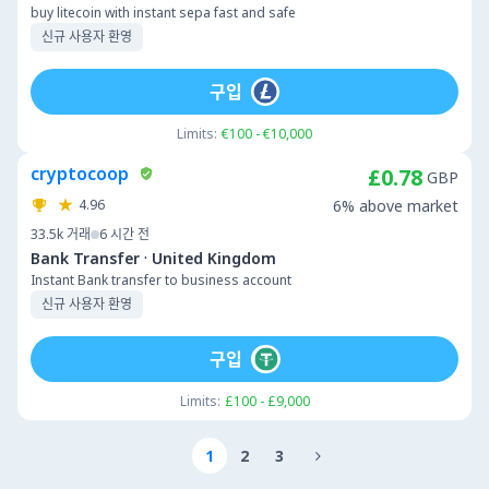
buy litecoin with instant sepa fast and safe
신규 사용자 환영
구입
Limits:
€100 - €10,000
cryptocoop
£0.78
GBP
4.96
6% above market
33.5k
거래
6 시간 전
·
Bank Transfer
United Kingdom
Instant Bank transfer to business account
신규 사용자 환영
구입
Limits:
£100 - £9,000
1
2
3
