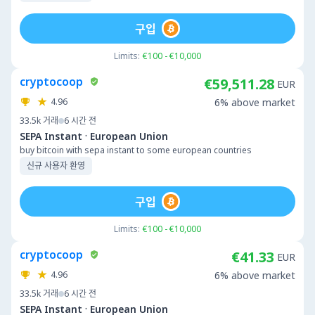
구입
Limits:
€100 - €10,000
cryptocoop
€59,511.28
EUR
4.96
6% above market
33.5k
거래
6 시간 전
·
SEPA Instant
European Union
buy bitcoin with sepa instant to some european countries
신규 사용자 환영
구입
Limits:
€100 - €10,000
cryptocoop
€41.33
EUR
4.96
6% above market
33.5k
거래
6 시간 전
·
SEPA Instant
European Union