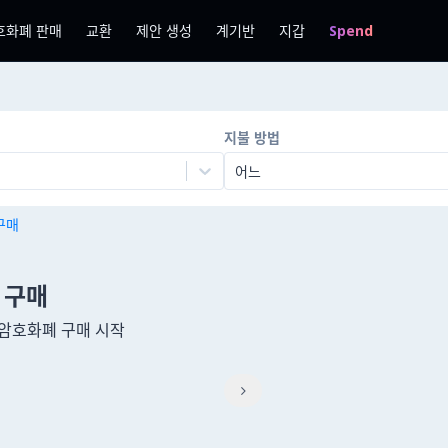
호화폐 판매
교환
제안 생성
계기반
지갑
Spend
지불 방법
어느
 구매
 구매
여 암호화폐 구매 시작
