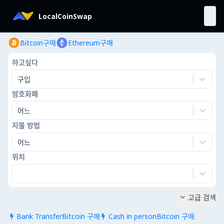
LocalCoinSwap
Bitcoin구매
Ethereum구매
하고싶다
구입
암호화폐
어느
지불 방법
어느
위치
고급 검색

Bank TransferBitcoin 구매
Cash in personBitcoin 구매

